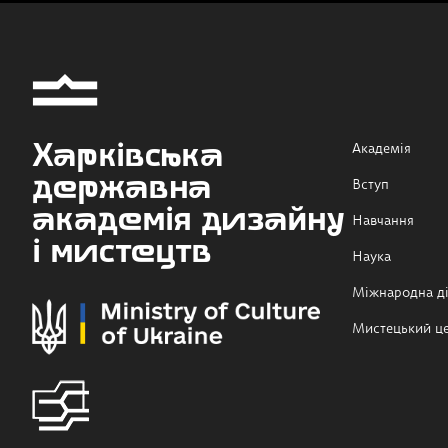
Харківська
Академія
державна
Вступ
академія дизайну
Навчання
і мистецтв
Наука
Міжнародна ді
Мистецький ц