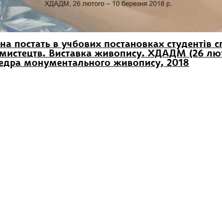
на постать в учбових постановках студентів 
 мистецтв. Виставка живопису. ХДАДМ (26 люто
федра монументального живопису, 2018