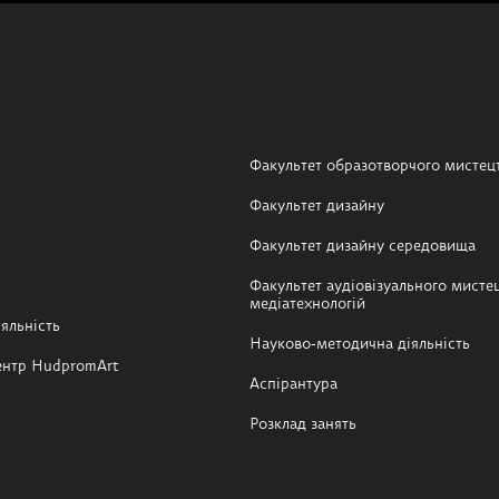
Факультет образотворчого мистец
Факультет дизайну
Факультет дизайну середовища
Факультет аудіовізуального мистец
медіатехнологій
яльність
Науково-методична діяльність
ентр HudpromArt
Аспірантура
Розклад занять