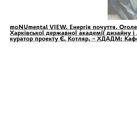
moNUmental VIEW. Енергія почуття. Оголе
Харківської державної академії дизайну і
куратор проекту Є. Котляр. – ХДАДМ: Ка