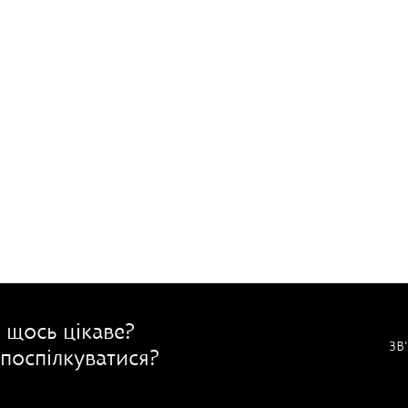
 щось цікаве?
ЗВ
поспілкуватися?