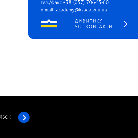
тел./факс +38 (057) 706-15-60
e-mail: academy@ksada.edu.ua
ДИВИТИСЯ
УСІ КОНТАКТИ
’ЯЗОК