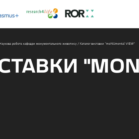
Наукова робота кафедри монументального живопису
/
Каталог виставки “moNUmental VIEW”
ИСТАВКИ “MO