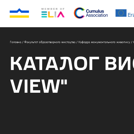
Головна
/
Факультет образотворчого мистецтва
/
Кафедра монументального живопису
/
КАТАЛОГ В
VIEW”