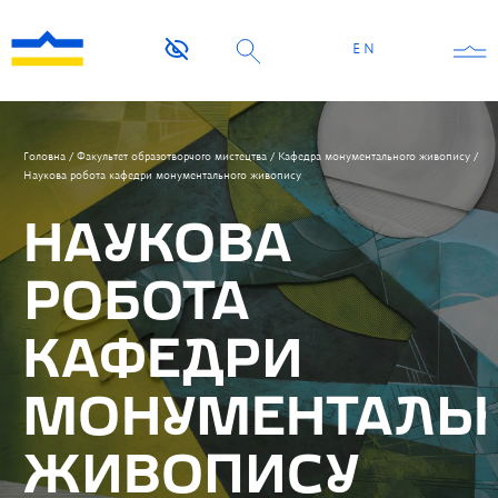
EN
Головна
/
Факультет образотворчого мистецтва
/
Кафедра монументального живопису
/
Наукова робота кафедри монументального живопису
НАУКОВА
РОБОТА
КАФЕДРИ
МОНУМЕНТАЛЬ
ЖИВОПИСУ