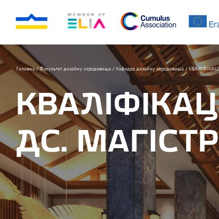
Головна
/
Факультет дизайну середовища
/
Кафедра дизайну середовища
/
КВАЛІФІКАЦІ
КВАЛІФІКАЦ
ДС. МАГІСТ