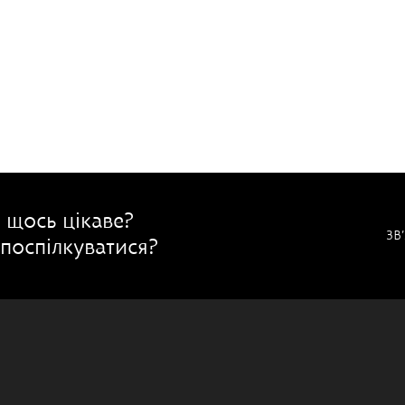
 щось цікаве?
ЗВ
поспілкуватися?