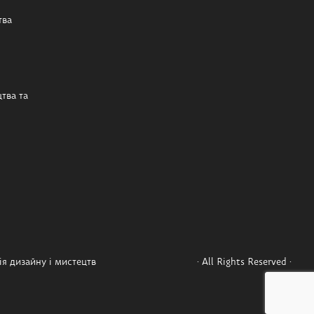
тва
тва та
я дизайну і мистецтв
· All Rights Reserved ·