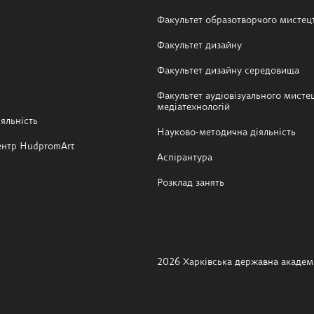
Факультет образотворчого мистец
Факультет дизайну
Факультет дизайну середовища
Факультет аудіовізуального мистец
медіатехнологій
яльність
Науково-методична діяльність
ентр HudpromArt
Аспірантура
Розклад занять
2026 Харківська державна академі