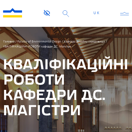
UK
Головна
/
Faculty of Environmental Design
/
Кафедра дизайну середовища
/
КВАЛІФІКАЦІЙНІ РОБОТИ кафедри ДС. Магістри
КВАЛІФІКАЦІЙНІ
РОБОТИ
КАФЕДРИ ДС.
МАГІСТРИ