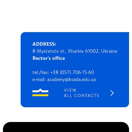
ADDRESS:
8 Mystetstv st., Kharkiv 61002, Ukraine
Rector's office
tel./fax: +38 (057) 706-15-60
e-mail: academy@ksada.edu.ua
VIEW
ALL CONTACTS