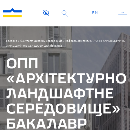
EN
Головна
/
Факультет дизайну середовища
/
Кафедра архітектури
/
ОПП «АРХІТЕКТУРНО-
ЛАНДШАФТНЕ СЕРЕДОВИЩЕ» бакалавр
ОПП
«АРХІТЕКТУРНО
ЛАНДШАФТНЕ
СЕРЕДОВИЩЕ»
БАКАЛАВР