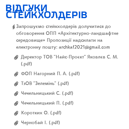
ВІДГУКИ
СТЕЙКХОЛДЕРІВ
Запрошуємо стейкхолдерів долучитися до
обговорення ОПП «Архітектурно-ландшафтне
середовище» Пропозиції надсилати на
електронну пошту: archkaf2021@gmail.com
Директор ТОВ "Найс-Проєкт" Яковлєв С. М.
(.pdf)
ФОП Нагорний П. А. (.pdf)
ТзОВ "Зелемінь" (.pdf)
Чечельницький С. (.pdf)
Чечельницький П. (.pdf)
Коротких О. (.pdf)
Чернобай І. (.pdf)