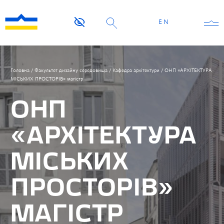
EN
Головна
/
Факультет дизайну середовища
/
Кафедра архітектури
/
ОНП «АРХІТЕКТУРА
МІСЬКИХ ПРОСТОРІВ» магістр
ОНП
«АРХІТЕКТУРА
МІСЬКИХ
ПРОСТОРІВ»
МАГІСТР