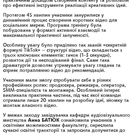
практичним досвідом створення контенту та розповіли
про ефективні інструменти реалізації креативних ідей.
Протягом 45 хвилин учасники занурилися у
динамічний процес створення коротких відео для
соціальних мереж. Програма тренінгу була
побудована у форматі активної взаємодії та
максимальної практичної залученості.
Особливу увагу було приділено так званій «секретній
формулі TikTok» — структурі відео, що складається з
трьох ключових елементів: гачок (1–3 секунди),
розвиток дії та несподіваний фінал. Саме така
драматургія дозволяє утримувати увагу глядача та
сприяє потраплянню відео до рекомендацій.
Учасники мали змогу спробувати себе в різних
професійних ролях: продюсера, режисера, оператора,
SMM-спеціаліста та монтажера. Особливий інтерес
викликала практична частина, під час якої команди
отримали лише 20 хвилин на розробку ідеї, зйомку та
монтаж власного відео.
У межах заходу завідувачка кафедри аудіовізуального
мистецтва
Анна БАТЮК
ознайомила учасників з
освітніми можливостями факультету, окреслила
сучасні освітні траєкторії та запросила долучитися до