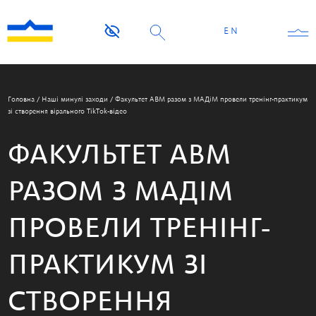
EN
Головна
/
Наші минулі заходи
/
Факультет АВМ разом з МАДіМ провели тренінг-практикум
зі створення вірального TikTok-відео
ФАКУЛЬТЕТ АВМ
РАЗОМ З МАДІМ
ПРОВЕЛИ ТРЕНІНГ-
ПРАКТИКУМ ЗІ
СТВОРЕННЯ