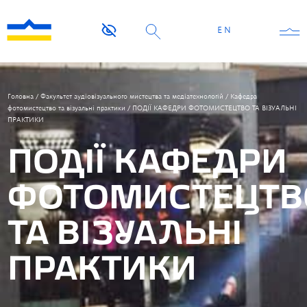
EN
Головна
/
Факультет аудіовізуального мистецтва та медіатехнологій
/
Кафедра
фотомистецтво та візуальні практики
/
ПОДІЇ КАФЕДРИ ФОТОМИСТЕЦТВО ТА ВІЗУАЛЬНІ
ПРАКТИКИ
ПОДІЇ КАФЕДРИ
ФОТОМИСТЕЦТВ
ТА ВІЗУАЛЬНІ
ПРАКТИКИ