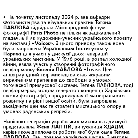
• На початку листопаду 2024 р. зав.кафедри
Фотомистецтва та візуальних практик
Тетяна
ПАВЛОВА
відвідала Міжнародний форум
фотографії
Paris Photo
не тільки як зацікавлений
глядач, а й як художник-учасник українського проєкту
на виставці
«Voices»
. З цього приводу також вона
була запрошена
Українським Інститутом у
Парижі
для участі у дискусії двох генерацій
українських мисткинь. У 1976 році, в розпал холодної
війни, взяла участь у створенні фотографічного
перформансу
Євгенія ПАВЛОВА
«Love». Цей
андеграундний твір мистецтва став яскравим
вираженням прагнення до свободи в умовах
тогочасної примусової системи. Тетяна ПАВЛОВА, тоді
перформерка, згодом генератор концепції Харківської
школи фотографії, і продовжувач її магістрального
розвитку на рівні вищої освіти, була запрошена
засвідчити цей час та стратегії мистецького опору в
умовах радянських репресій.
Нинішню генерацію українських мисткинь в дискусії
представляла
Женя ЛАПТІЙ
, випускниця
ХДАДМ
,
керівником дипломної роботи якої була саме
Тетяна
ПАВЛОВА.
Так працює харківська школа. З нагоди