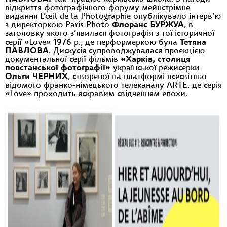
відкриття фотографічного форуму мейнстрімне
видання L’œil de la Photographie опублікувало інтерв’ю
з директоркою Paris Photo
Флоранс БУРЖУА
, в
заголовку якого з’явилася фотографія з тої історичної
серії «Love» 1976 р., де перформеркою була
Тетяна
ПАВЛОВА
. Дискусія супроводжувалася проекцією
документальної серії фільмів
«Харків, столиця
повстанської фотографії»
української режисерки
Ольги ЧЕРНИХ
, створеної на платформі всесвітньо
відомого франко-німецького телеканалу ARTE, де серія
«Love» проходить яскравим свідченням епохи.