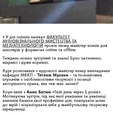
• У дні осінніх канікул
ФАКУЛЬТЕТ
АУДІОВІЗУАЛЬНОГО МИСТЕЦТВА ТА
МЕДІАТЕХНОЛОГІЙ
провів низку майстер-класів для
школярів у форматах online та offline.
Тиждень нових зустрічей та знань! Було натхненно,
яскраво і дуже корисно.
Курс розпочався з чудового майстер-класу викладачки
кафедри МККП –
Тетянм Музики
– та познайомив
слухачім з особливостями творчості з позиції
авторського права, яка теж має захист!
Коуч-сесія з
Анно Батюк
«Твій день через 5 років».
Мотивуюча зустріч, під час якої учасники та учасниці
вчилися бачити свої професійні цілі, планувати шлях
до мрій і візуалізувати себе у майбутньому творчому
середовищі.