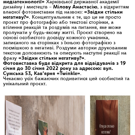
медіатехнології»
Харківської державної академії
дизайну і мистецтв –
Мілову Анастасію
, з відкриттям
власної фотовиставки під назвою:
«Звідки стільки
негативу?»
. Концептуальним є те, що це не просто
проєкт про фотографію або текстові сторінки, а
втілення реакцій та роздумів на питання, яке може
пролунати у будь-якому житті. Проєкт створено на
основі особистого досвіду кожного учасника,
записаного на сторінках з їхньою фотографією з
посмішкою в негативі. Роздуми авторки друкованим
текстом доповнюють та описують наступні реакції на
фразу
«Звідки стільки негативу?»
.
Фотовиставка буде відкрита для відвідувачів з 19
січня до 30 січня 2022 року за адресою: вул.
Сумська 53, Кав’ярня «Twinkle»
.
Чекаємо усіх бажаючих подивитися цей особистий та
унікальний проєкт.