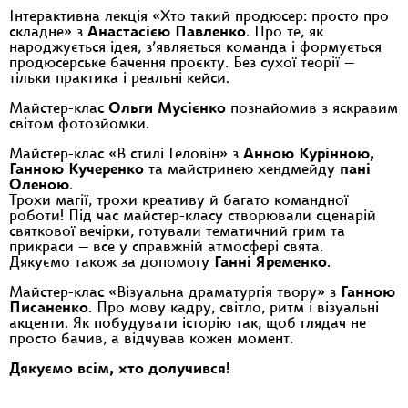
Інтерактивна лекція «Хто такий продюсер: просто про
складне» з
Анастасією Павленко
. Про те, як
народжується ідея, з’являється команда і формується
продюсерське бачення проєкту. Без сухої теорії —
тільки практика і реальні кейси.
Майстер-клас
Ольги Мусієнко
познайомив з яскравим
світом фотозйомки.
Майстер-клас «В стилі Геловін» з
Анною Курінною,
Ганною Кучеренко
та майстринею хендмейду
пані
Оленою
.
Трохи магії, трохи креативу й багато командної
роботи! Під час майстер-класу створювали сценарій
святкової вечірки, готували тематичний грим та
прикраси — все у справжній атмосфері свята.
Дякуємо також за допомогу
Ганні Яременко
.
Майстер-клас «Візуальна драматургія твору» з
Ганною
Писаненко
. Про мову кадру, світло, ритм і візуальні
акценти. Як побудувати історію так, щоб глядач не
просто бачив, а відчував кожен момент.
Дякуємо всім, хто долучився!