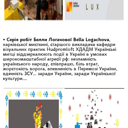
•
Серія робіт Белли Логачової Bella Logachova
,
харківської мисткині, старшого викладача кафедри
візуальних практик Hudpromloft ХДАДМ Українські
митці віддзеркалюють події в Україні в умовах
широкомасштабної агресії рф: незламність
українського народу, співпрацю, біль втрат,
жорстокість ворога, впевненість в Перемозі України,
вдячність ЗСУ… заради України, заради Української
культури….