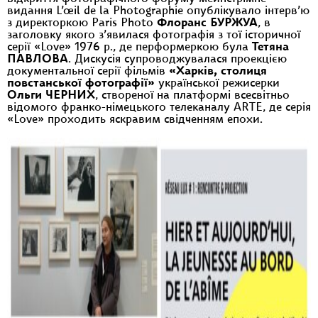
видання L’œil de la Photographie опублікувало інтерв’ю
з директоркою Paris Photo
Флоранс БУРЖУА
, в
заголовку якого з’явилася фотографія з тої історичної
серії «Love» 1976 р., де перформеркою була
Тетяна
ПАВЛОВА
. Дискусія супроводжувалася проекцією
документальної серії фільмів
«Харків, столиця
повстанської фотографії»
української режисерки
Ольги ЧЕРНИХ
, створеної на платформі всесвітньо
відомого франко-німецького телеканалу ARTE, де серія
«Love» проходить яскравим свідченням епохи.