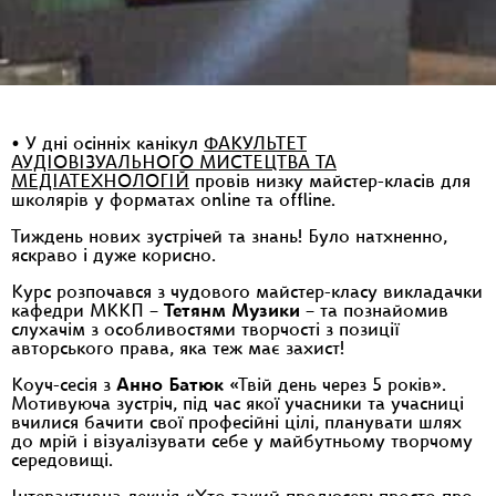
• У дні осінніх канікул
ФАКУЛЬТЕТ
АУДІОВІЗУАЛЬНОГО МИСТЕЦТВА ТА
МЕДІАТЕХНОЛОГІЙ
провів низку майстер-класів для
школярів у форматах online та offline.
Тиждень нових зустрічей та знань! Було натхненно,
яскраво і дуже корисно.
Курс розпочався з чудового майстер-класу викладачки
кафедри МККП –
Тетянм Музики
– та познайомив
слухачім з особливостями творчості з позиції
авторського права, яка теж має захист!
Коуч-сесія з
Анно Батюк
«Твій день через 5 років».
Мотивуюча зустріч, під час якої учасники та учасниці
вчилися бачити свої професійні цілі, планувати шлях
до мрій і візуалізувати себе у майбутньому творчому
середовищі.