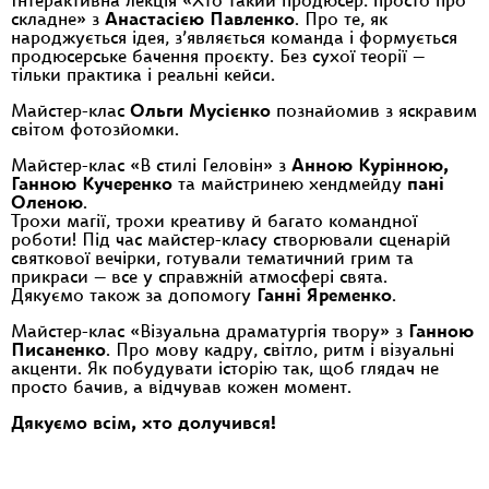
Інтерактивна лекція «Хто такий продюсер: просто про
складне» з
Анастасією Павленко
. Про те, як
народжується ідея, з’являється команда і формується
продюсерське бачення проєкту. Без сухої теорії —
тільки практика і реальні кейси.
Майстер-клас
Ольги Мусієнко
познайомив з яскравим
світом фотозйомки.
Майстер-клас «В стилі Геловін» з
Анною Курінною,
Ганною Кучеренко
та майстринею хендмейду
пані
Оленою
.
Трохи магії, трохи креативу й багато командної
роботи! Під час майстер-класу створювали сценарій
святкової вечірки, готували тематичний грим та
прикраси — все у справжній атмосфері свята.
Дякуємо також за допомогу
Ганні Яременко
.
Майстер-клас «Візуальна драматургія твору» з
Ганною
Писаненко
. Про мову кадру, світло, ритм і візуальні
акценти. Як побудувати історію так, щоб глядач не
просто бачив, а відчував кожен момент.
Дякуємо всім, хто долучився!