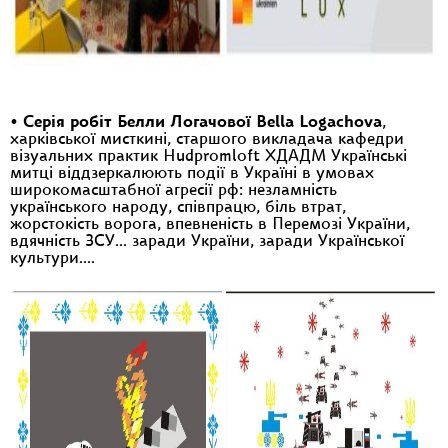
•
Серія робіт Белли Логачової Bella Logachova
,
харківської мисткині, старшого викладача кафедри
візуальних практик Hudpromloft ХДАДМ Українські
митці віддзеркалюють події в Україні в умовах
широкомасштабної агресії рф: незламність
українського народу, співпрацю, біль втрат,
жорстокість ворога, впевненість в Перемозі України,
вдячність ЗСУ… заради України, заради Української
культури….