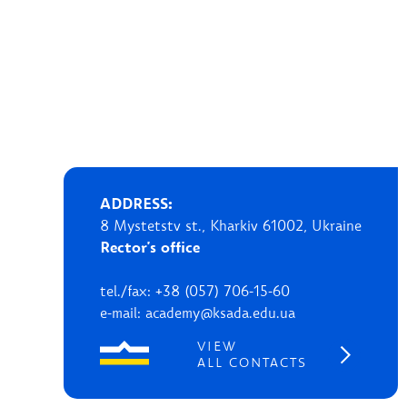
ADDRESS:
8 Mystetstv st., Kharkiv 61002, Ukraine
Rector's office
tel./fax: +38 (057) 706-15-60
e-mail: academy@ksada.edu.ua
VIEW
ALL CONTACTS