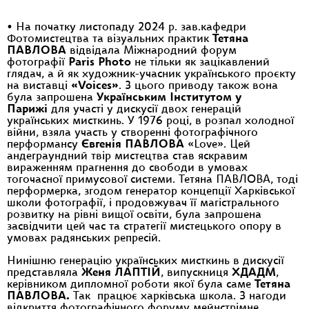
• На початку листопаду 2024 р. зав.кафедри
Фотомистецтва та візуальних практик
Тетяна
ПАВЛОВА
відвідала Міжнародний форум
фотографії
Paris Photo
не тільки як зацікавлений
глядач, а й як художник-учасник українського проєкту
на виставці
«Voices»
. З цього приводу також вона
була запрошена
Українським Інститутом у
Парижі
для участі у дискусії двох генерацій
українських мисткинь. У 1976 році, в розпал холодної
війни, взяла участь у створенні фотографічного
перформансу
Євгенія ПАВЛОВА
«Love». Цей
андеграундний твір мистецтва став яскравим
вираженням прагнення до свободи в умовах
тогочасної примусової системи. Тетяна ПАВЛОВА, тоді
перформерка, згодом генератор концепції Харківської
школи фотографії, і продовжувач її магістрального
розвитку на рівні вищої освіти, була запрошена
засвідчити цей час та стратегії мистецького опору в
умовах радянських репресій.
Нинішню генерацію українських мисткинь в дискусії
представляла
Женя ЛАПТІЙ
, випускниця
ХДАДМ
,
керівником дипломної роботи якої була саме
Тетяна
ПАВЛОВА.
Так працює харківська школа. З нагоди
відкриття фотографічного форуму мейнстрімне