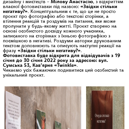
дизайну і мистецтв –
Мілову Анастасію
, з відкриттям
власної фотовиставки під назвою:
«Звідки стільки
негативу?»
. Концептуальним є те, що це не просто
проєкт про фотографію або текстові сторінки, а
втілення реакцій та роздумів на питання, яке може
пролунати у будь-якому житті. Проєкт створено на
основі особистого досвіду кожного учасника,
записаного на сторінках з їхньою фотографією з
посмішкою в негативі. Роздуми авторки друкованим
текстом доповнюють та описують наступні реакції на
фразу
«Звідки стільки негативу?»
.
Фотовиставка буде відкрита для відвідувачів з 19
січня до 30 січня 2022 року за адресою: вул.
Сумська 53, Кав’ярня «Twinkle»
.
Чекаємо усіх бажаючих подивитися цей особистий та
унікальний проєкт.