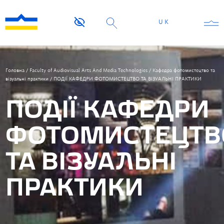
UK
Головна
/
Faculty of Audiovisual Arts And Media Technologies
/
Кафедра фотомистецтво та
візуальні практики
/
ПОДІЇ КАФЕДРИ ФОТОМИСТЕЦТВО ТА ВІЗУАЛЬНІ ПРАКТИКИ
ПОДІЇ КАФЕДРИ
ФОТОМИСТЕЦТВ
ТА ВІЗУАЛЬНІ
ПРАКТИКИ