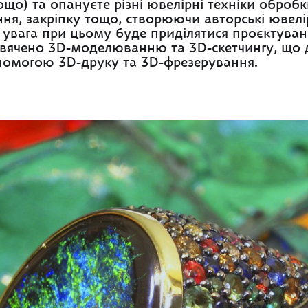
ощо) та опануєте різні ювелірні техніки обробк
ння, закріпку тощо, створюючи авторські ювелі
увага при цьому буде приділятися проєктува
вячено 3D-моделюванню та 3D-скетчингу, що д
опомогою 3D-друку та 3D-фрезерування.