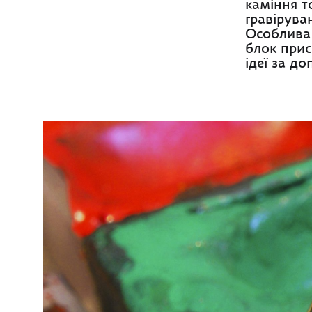
каміння т
гравірува
Особлива 
блок прис
ідеї за д