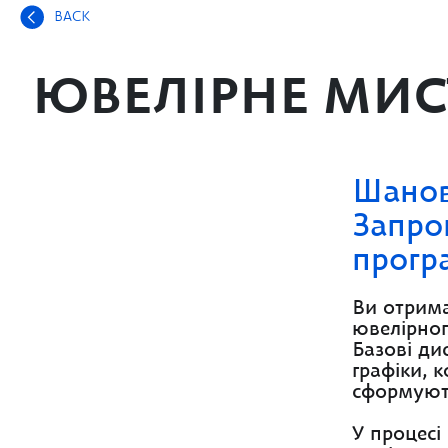
BACK
ЮВЕЛІРНЕ МИС
Шанов
Запро
прогр
Ви отримає
ювелірног
Базові ди
графіки, 
сформують
У процесі