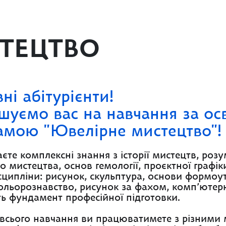
ТЕЦТВО
ні абітурієнти!
шуємо вас на навчання за ос
амою "Ювелірне мистецтво"!
те комплексні знання з історії мистецтв, розум
о мистецтва, основ гемології, проєктної графік
сципліни: рисунок, скульптура, основи формоу
кольорознавство, рисунок за фахом, комп’ютерн
 фундамент професійної підготовки.
 всього навчання ви працюватимете з різними м