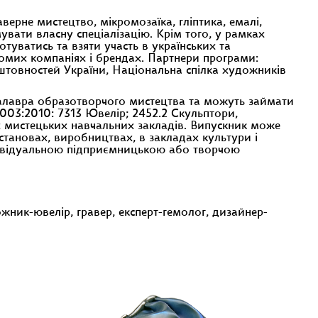
ерне мистецтво, мікромозаїка, гліптика, емалі,
вати власну спеціалізацію. Крім того, у рамках
туватись та взяти участь в українських та
домих компаніях і брендах. Партнери програми:
оштовностей України, Національна спілка художників
лавра образотворчого мистецтва та можуть займати
003:2010: 7313 Ювелір; 2452.2 Скульптори,
 мистецьких навчальних закладів. Випускник може
становах, виробництвах, в закладах культури і
ндивідуальною підприємницькою або творчою
ник-ювелір, гравер, експерт-гемолог, дизайнер-