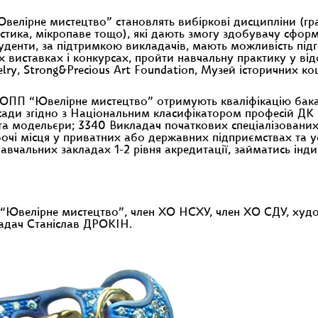
елірне мистецтво” становлять вибіркові дисципліни (грав
стика, мікропаве тощо), які дають змогу здобувачу сформу
уденти, за підтримкою викладачів, мають можливість підго
 виставках і конкурсах, пройти навчальну практику у ві
lry, Strong&Precious Art Foundation, Музей історичних к
ОПП “Ювелірне мистецтво” отримують кваліфікацію бака
сади згідно з Національним класифікатором професій ДК 
а модельєри; 3340 Викладач початкових спеціалізованих
очі місця у приватних або державних підприємствах та у
навчальних закладах 1-2 рівня акредитації, займатись і
“Ювелірне мистецтво”, член ХО НСХУ, член ХО СДУ, худож
ладач Станіслав ДРОКІН.