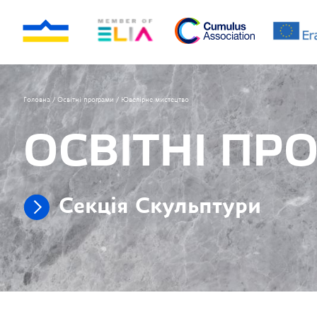
Головна
/
Освітні програми
/
Ювелірне мистецтво
ОСВІТНІ ПР
Секція Скульптури