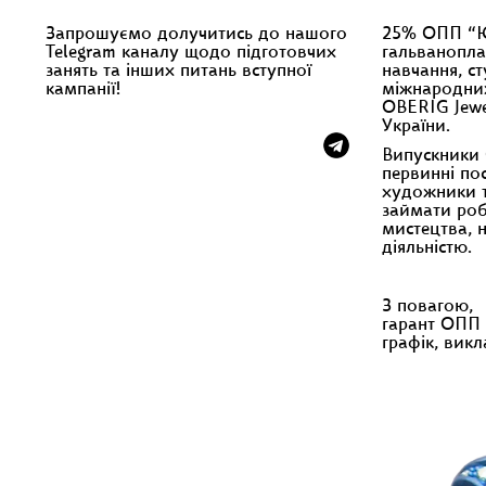
Запрошуємо долучитись до нашого
25% ОПП “Юв
Telegram каналу щодо підготовчих
гальванопла
занять та інших питань вступної
навчання, ст
кампанії!
міжнародних
OBERIG Jewe
України.
Випускники 
первинні по
художники т
займати роб
мистецтва, 
діяльністю.
З повагою,
гарант ОПП 
графік, вик