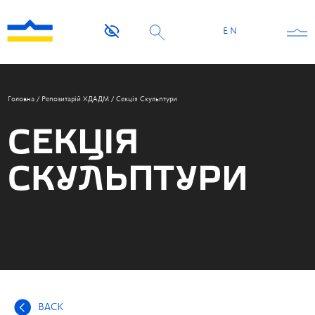
EN
Головна
/
Репозитарій ХДАДМ
/
Секція Скульптури
СЕКЦІЯ
СКУЛЬПТУРИ
BACK