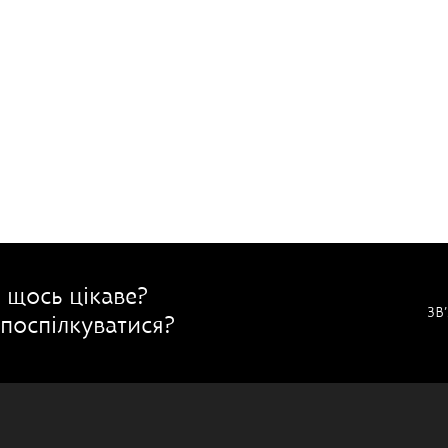
 щось цікаве?
ЗВ
поспілкуватися?