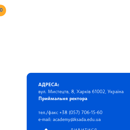
10
АДРЕСА:
вул. Мистецтв, 8, Харків 61002, Україна
Приймальня ректора
тел./факс +38 (057) 706-15-60
e-mail: academy@ksada.edu.ua