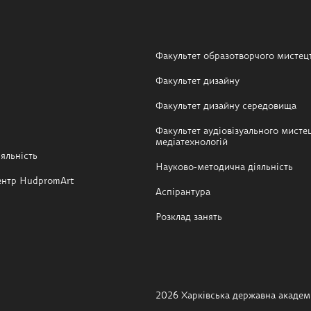
Факультет образотворчого мистец
Факультет дизайну
Факультет дизайну середовища
Факультет аудіовізуального мистец
медіатехнологій
яльність
Науково-методична діяльність
ентр HudpromArt
Аспірантура
Розклад занять
2026 Харківська державна академі