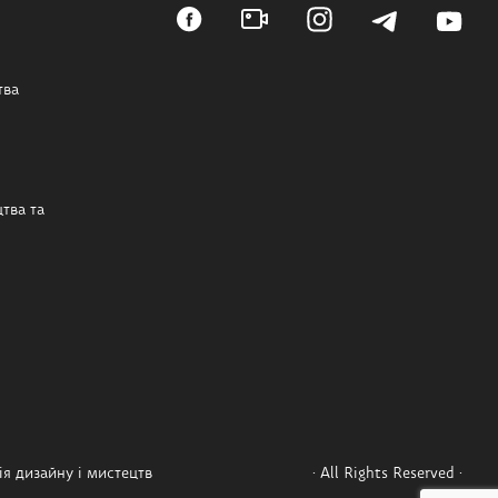
тва
тва та
я дизайну і мистецтв
· All Rights Reserved ·