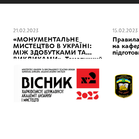
21.02.2023
15.02.2023
«МОНУМЕНТАЛЬНЕ
Правила
МИСТЕЦТВО В УКРАЇНІ:
на кафед
МІЖ ЗДОБУТКАМИ ТА
підготов
ВИКЛИКАМИ». Тематичний
випуск наукового журналу
«ВІСНИК Харківської
державної академії дизайну і
мистецтв», № 2 (2023)