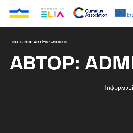
Головна
/
Архіви для admin
/
Сторінка 10
АВТОР:
ADM
Інформаці