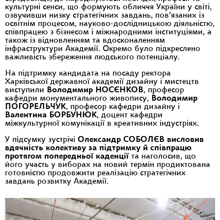
культурні сенси, що формують обличчя України у світі,
озвучивши низку стратегічних завдань, пов’язаних із
освітнім процесом, науково-дослідницькою діяльністю,
співпрацею з бізнесом і міжнародними інституціями, а
також із відновленням та вдосконаленням
інфраструктури Академії. Окремо було підкреслено
важливість збереження людського потенціалу.
На підтримку кандидата на посаду ректора
Харківської державної академії дизайну і мистецтв
виступили
Володимир НОСЄНКОВ
, професор
кафедри монументального живопису,
Володимир
ПОГОРЕЛЬЧУК
, професор кафедри дизайну і
Валентина БОРБУНЮК
, доцент кафедри
міжкультурної комунікації в креативних індустріях.
У підсумку зустрічі
Олександр СОБОЛЄВ висловив
вдячність колективу за підтримку й співпрацю
протягом попередньої каденції
та наголосив, що
його участь у виборах на новий термін продиктована
готовністю продовжити реалізацію стратегічних
завдань розвитку Академії.