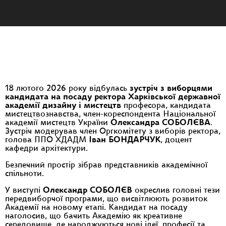
18 лютого 2026 року відбулась
зустріч з виборцями
кандидата на посаду ректора Харківської державної
академії дизайну і мистецтв
професора, кандидата
мистецтвознавства, член-кореспондента Національної
академії мистецтв України
Олександра СОБОЛЄВА
.
Зустріч модерував член Оргкомітету з виборів ректора,
голова ППО ХДАДМ
Іван БОНДАРЧУК
, доцент
кафедри архітектури.
Безпечний простір зібрав представників академічної
спільноти.
У виступі
Олександр СОБОЛЄВ
окреслив головні тези
передвиборчої програми, що висвітлюють розвиток
Академії на новому етапі. Кандидат на посаду
наголосив, що бачить Академію як креативне
середовище, де народжуються нові ідеї, професії та