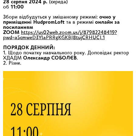
28 серпня 2024 р.
(середа)
об
11:00
Збори відбудуться у змішаному режимі:
очно у
приміщенні HudpromLoft
та в режимі
онлайн за
посиланням
ZOOM
https://us02web.zoom.us/j/87982248419?
pwd=a5cmweD3YlaPRRgKGKBJ8tujCRHUCJ.1
ПОРЯДОК ДЕННИЙ:
1. Щодо початку навчального року. Доповідає ректор
ХДАДМ
Олександр СОБОЛЄВ
.
2. Різне.