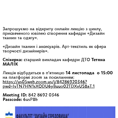
Запрошуємо на відкриту онлайн лекцію з циклу,
присвяченого ювілею створення кафедри «Дизайн
тканин та одягу».
«Дизайн тканин і аксесуарів. Арт-текстиль як сфера
творчості дизайнерів».
Спікерка:
старший викладач кафедри ДТО
Тетяна
МАЛІК
Лекція відбудеться в п’ятницю
14 листопада о 15:00
на платформі zoom за посиланням:
https://us05web.zoom.us/j/84286920346?
pwd=IvTN7HN1sXODU6yBuuo02TDXvUS8aT.1
Meeting ID:
842 8692 0346
Passcode:
6usP8b