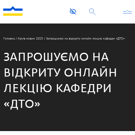
Головна
/
Архів новин 2025
/
Запрошуємо на відкриту онлайн лекцію кафедри «ДТО»
ЗАПРОШУЄМО НА
ВІДКРИТУ ОНЛАЙН
ЛЕКЦІЮ КАФЕДРИ
«ДТО»