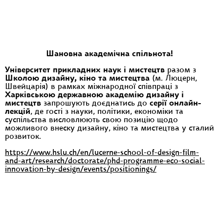
Шановна академічна спільнота!
Університет прикладних наук і мистецтв
разом з
Школою дизайну, кіно та мистецтва
(м. Люцерн,
Швейцарія) в рамках міжнародної співпраці з
Харківською державною академію дизайну і
мистецтв
запрошують доєднатись до
серії онлайн-
лекцій
, де гості з науки, політики, економіки та
суспільства висловлюють свою позицію щодо
можливого внеску дизайну, кіно та мистецтва у сталий
розвиток.
https://www.hslu.ch/en/lucerne-school-of-design-film-
and-art/research/doctorate/phd-programme-eco-social-
innovation-by-design/events/positionings/