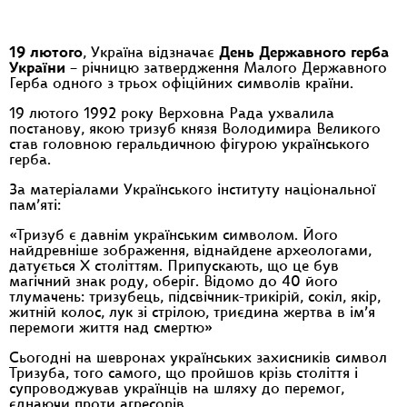
19 лютого
, Україна відзначає
День Державного герба
України
– річницю затвердження Малого Державного
Герба одного з трьох офіційних символів країни.
19 лютого 1992 року Верховна Рада ухвалила
постанову, якою тризуб князя Володимира Великого
став головною геральдичною фігурою українського
герба.
За матеріалами Українського інституту національної
пам’яті:
«Тризуб є давнім українським символом. Його
найдревніше зображення, віднайдене археологами,
датується Х століттям. Припускають, що це був
магічний знак роду, оберіг. Відомо до 40 його
тлумачень: тризубець, підсвічник-трикірій, сокіл, якір,
житній колос, лук зі стрілою, триєдина жертва в ім’я
перемоги життя над смертю»
Сьогодні на шевронах українських захисників символ
Тризуба, того самого, що пройшов крізь століття і
супроводжував українців на шляху до перемог,
єднаючи проти агресорів.