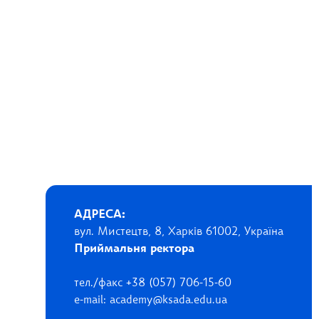
АДРЕСА:
вул. Мистецтв, 8, Харків 61002, Україна
Приймальня ректора
тел./факс +38 (057) 706-15-60
e-mail: academy@ksada.edu.ua