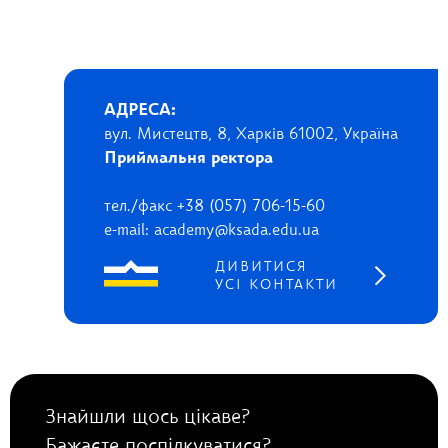
АДРЕСА:
вул. Мистецтв, 8, Харків 61002, Україна
Приймальня ректора
тел./факс +38 (057) 706-15-60
e-mail: academy@ksada.edu.ua
ДИВИТИСЯ
УСІ КОНТАКТИ
Знайшли щось цікаве?
Бажаєте поспілкуватися?