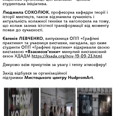
студентська ініціатива.
Людмила СОКОЛЮК
, професорка кафедри теорії і
історії мистецтв, також відзначила сучасність і
актуальність колажної техніки та наголосила на тому,
що колаж зазнав істотної трансформації від моменту
появи до сучасності.
Євгенія ЛЕВЧЕНКО
, випускниця ОПП «Графічні
практики» та учасниця виставки, нагадала, що саме
студенти ОПП «Графічні практики» відкривали своєю
виставкою
«Взаємозв’язки»
минулий виставковий
сезон ХДАДМ
https://ksada.org/nov-19-09-23.html
Дякуємо всім присутнім за увагу і теплу атмосферу!
Захід відбувся за організаційної
підтримки
Мистецького центру HudpromArt
.