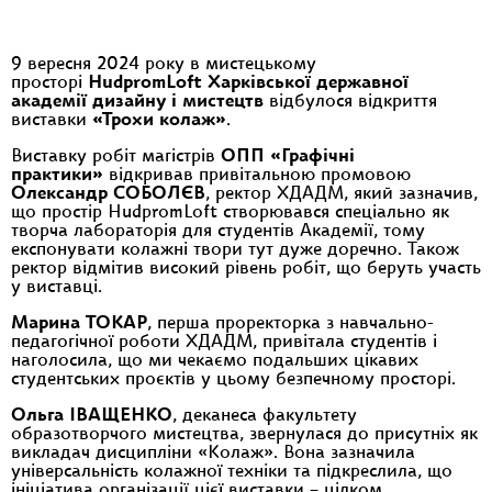
9 вересня 2024 року в мистецькому
просторі
HudpromLoft Харківської державної
академії дизайну і мистецтв
відбулося відкриття
виставки
«Трохи колаж»
.
Виставку робіт магістрів
ОПП «Графічні
практики»
відкривав привітальною промовою
Олександр СОБОЛЄВ
, ректор ХДАДМ, який зазначив,
що простір HudpromLoft створювався спеціально як
творча лабораторія для студентів Академії, тому
експонувати колажні твори тут дуже доречно. Також
ректор відмітив високий рівень робіт, що беруть участь
у виставці.
Марина ТОКАР
, перша проректорка з навчально-
педагогічної роботи ХДАДМ, привітала студентів і
наголосила, що ми чекаємо подальших цікавих
студентських проєктів у цьому безпечному просторі.
Ольга ІВАЩЕНКО
, деканеса факультету
образотворчого мистецтва, звернулася до присутніх як
викладач дисципліни «Колаж». Вона зазначила
універсальність колажної техніки та підкреслила, що
ініціатива організації цієї виставки – цілком