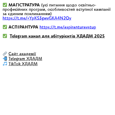
МАГІСТРАТУРА
(усі питання щодо освітньо-
професійних програм, особливостей вступної кампанії
за єдиним покликанням)
https://t.me/+YpKS3gwvGKA4N2Qy
АСПІРАНТУРА
https://t.me/aspiranturavstup
Тelegram канал для абітурієнтів ХДАДМ 2025
Сайт академії
Telegram ХДАДМ
TikTok ХДАДМ