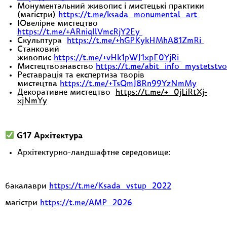
Монументальний живопис і мистецькі практики
(магістри)
https://t.me/ksada_monumental_art
Ювелірне мистецтво
https://t.me/+ARniqllVmcRjY2Ey
Скульптура
https://t.me/+hGPKykHMhA81ZmRi
Станковий
живопис
https://t.me/+vHk1pWJ1xpE0YjRi
Мистецтвознавство
https://t.me/abit_info_mystetstv
Реставрація та експертиза творів
мистецтва
https://t.me/+TsQmJ8Rn99YzNmMy
Декоративне мистецтво
https://t.me/+_0jLiRtXj-
xjNmYy
G17 Архітектура
Архітектурно-ландшафтне середовище:
бакалаври
https://t.me/Ksada_vstup_2022
магістри
https://t.me/AMP_2026