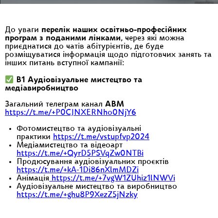
До уваги
перелік наших освітньо-професійних
програм
з поданими лінками
, через які можна
приєднатися до чатів абітурієнтів, де буде
розміщуватися інформація щодо підготовчих занять та
інших питань вступної кампанії:
В1 Аудіовізуальне мистецтво та
медіавиробництво
Загальний телеграм канал
АВМ
https://t.me/+P0CJNXERNho0NjY6
Фотомистецтво та аудіовізуальні
практики
https://t.me/vstupfvp2024
Медіамистецтво та відеоарт
https://t.me/+QyrD5PSVqZw0NTBi
Продюсування аудіовізуальних проєктів
https://t.me/+kA-1Di86nXlmMDZi
Анімація
https://t.me/+7vgW1ZUhiz1lNWVi
Аудіовізуальне мистецтво та виробництво
https://t.me/+ghu8P9XezZ5jNzky