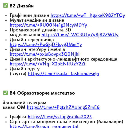
В2 Дизайн
Графічний дизайн
https://t.me/+wT_KgxkeK982YTQy
Мультимедійний дизайн
https://t.me/+RU00Ne1g3NcyMDYy
Промисловий дизайн та 3D
моделювання
https://t.me/+WCBUTy7y8j82ZWUy
Дизайн середовища
https://t.me/+PwSkjDFlcyg3MmYy
Дизайн інтер’єру і меблів
https://t.me/+pxlsBovpx3Q0Njhi
Дизайн архітектурно-ландшафтного середовища
https://t.me/+VNqFX2pENRUzY2Zi
Дизайн одягу
(взуття)
https://t.me/ksada_fashiondesign
В4 Образотворче мистецтво
Загальний телеграм
канал
ОМ
https://t.me/+PgtrKZAobng5ZmE6
Графіка
https://t.me/vstupgrafika2023
Стріт-арт та монументальне мистецтво (бакалаври)
https://t.me/ksada_monumental