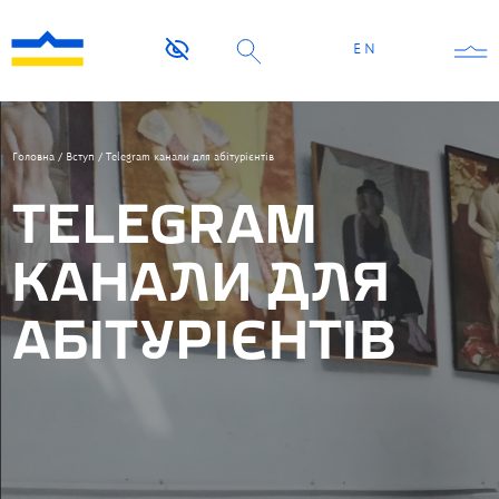
EN
Головна
/
Вступ
/
Тelegram канали для абітурієнтів
ТELEGRAM
КАНАЛИ ДЛЯ
АБІТУРІЄНТІВ