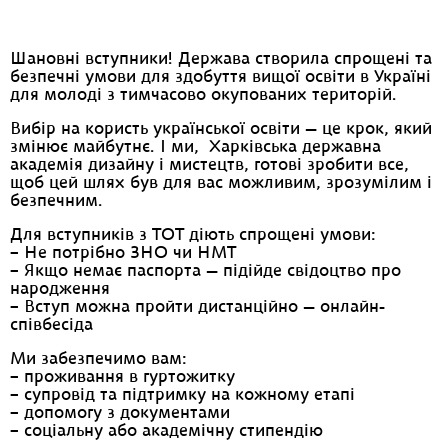
Шановні вступники! Держава створила спрощені та
безпечні умови для здобуття вищої освіти в Україні
для молоді з тимчасово окупованих територій.
Вибір на користь української освіти — це крок, який
змінює майбутнє. І ми, Харківська державна
академія дизайну і мистецтв, готові зробити все,
щоб цей шлях був для вас можливим, зрозумілим і
безпечним.
Для вступників з ТОТ діють спрощені умови:
– Не потрібно ЗНО чи НМТ
– Якщо немає паспорта — підійде свідоцтво про
народження
– Вступ можна пройти дистанційно — онлайн-
співбесіда
Ми забезпечимо вам:
– проживання в гуртожитку
– супровід та підтримку на кожному етапі
– допомогу з документами
– соціальну або академічну стипендію