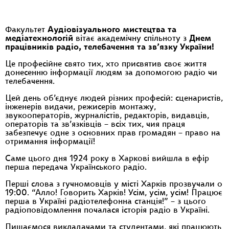
Факультет
Аудіовізуального мистецтва та
медіатехнологій
вітає академічну спільноту з
Днем
працівників радіо, телебачення та зв’язку України!
Це професійне свято тих, хто присвятив своє життя
донесенню інформації людям за допомогою радіо чи
телебачення.
Цей день об’єднує людей різних професій: сценаристів,
інженерів видачи, режисерів монтажу,
звукооператорів, журналістів, редакторів, видавців,
операторів та зв’язківців – всіх тих, чия праця
забезпечує одне з основних прав громадян – право на
отримання інформації!
Саме цього дня 1924 року в Харкові вийшла в ефір
перша передача Українського радіо.
Перші слова з гучномовців у місті Харків прозвучали о
19:00. “Алло! Говорить Харків! Усім, усім, усім! Працює
перша в Україні радіотелефонна станція!” – з цього
радіоповідомлення почалася історія радіо в Україні.
Пишаємося викладачами та студентами, які працюють