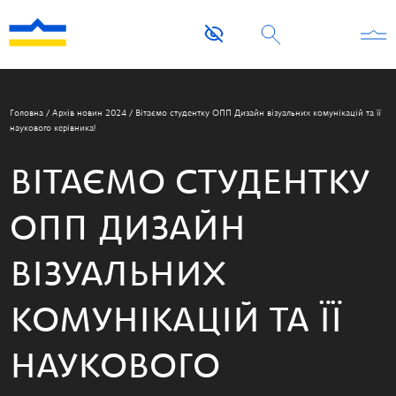
Головна
/
Архів новин 2024
/
Вітаємо студентку ОПП Дизайн візуальних комунікацій та її
наукового керівника!
ВІТАЄМО СТУДЕНТКУ
ОПП ДИЗАЙН
ВІЗУАЛЬНИХ
КОМУНІКАЦІЙ ТА ЇЇ
НАУКОВОГО