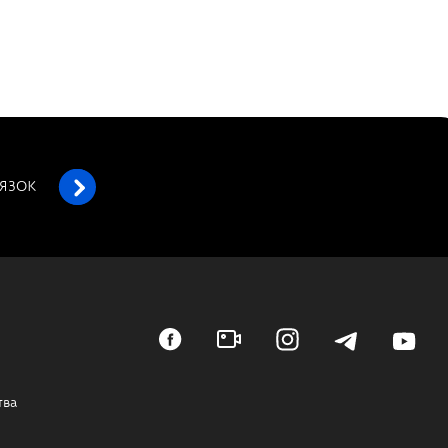
’ЯЗОК
тва