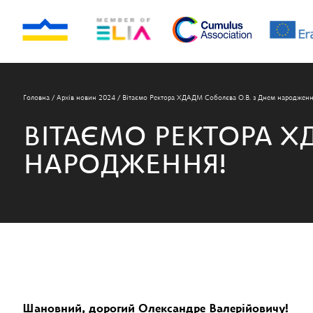
Головна
/
Архів новин 2024
/
Вітаємо Ректора ХДАДМ Соболєва О.В. з Днем народженн
ВІТАЄМО РЕКТОРА Х
НАРОДЖЕННЯ!
Шановний, дорогий Олександре Валерійовичу!