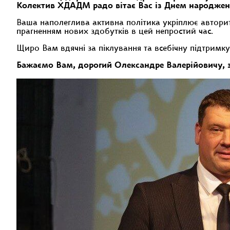
Колектив ХДАДМ радо вітає Вас із Днем народжен
Ваша наполеглива активна політика укріплює авторит
прагненням нових здобутків в цей непростий час.
Щиро Вам вдячні за піклування та всебічну підтримку
Бажаємо Вам, дорогий Олександре Валерійовичу, здо