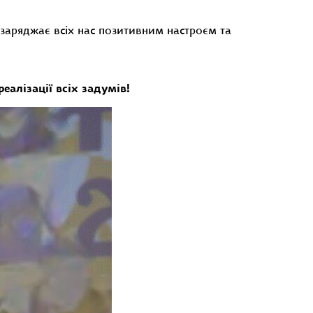
 заряджає всіх нас позитивним настроєм та
алізації всіх задумів!