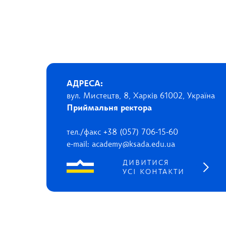
АДРЕСА:
вул. Мистецтв, 8, Харків 61002, Україна
Приймальня ректора
тел./факс +38 (057) 706-15-60
e-mail: academy@ksada.edu.ua
ДИВИТИСЯ
УСІ КОНТАКТИ