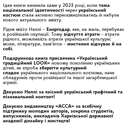
Ідея книги виникла саме у 2023 році, коли
тема
національної ідентичності
через
український
костюм
стала активно переосмислюватись й набула
нового актуального змісту.
Рідне місто Неллі −
Енергодар
, яке, на жаль, перебуває
в російській окупації. Тому
відчуття втрати
– втрати
рідного, можливість втрати української культури:
мови, літератури, пам’яток –
мисткиня відчуває й на
собі
.
Подарункова книга присвячена «Український
традиційний LOOK»
новому поколінню українських
дітей, як спроба
зберегти культурний
спадок
українського національного костюма, наче
обладунків проти російської та іншої загарбницької
агресії.
Дякуємо Неллі за якісний український графічний та
пізнавальний контент!
Дякуємо видавництву «АССА» за всебічну
підтримку молодих авторів, зокрема студентів,
випускників, викладачів Харківської державної
академії дизайну і мистецтв!