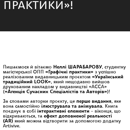
ПРАКТИКИ»!
Пишаємося й вітаємо
Неллі ШАРАБАРОВУ
, студентку
магістерської ОПП
«Графічні практики»
з успішно
реалізованим видавницьким проєктом
«Український
традиційний LOOK»
, який нещодавно вийшов
друкованим накладом у видавництві «АССА»
(
«Агенція Сучасних Спеціалістів та Авторів»
)!
За словами авторки проєкту, це
перше видання
, яке
вона самостійно
ілюструвала та анімувала
. Книга
поєднує в собі
інтерактивні елементи
– віконця, що
відкриваються, та
ефект доповненої реальності
(АR)
який можна відтворити за допомогою додатку
Artivive.