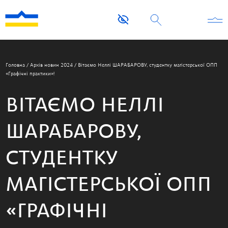
Головна
/
Архів новин 2024
/
Вітаємо Неллі ШАРАБАРОВУ, студентку магістерської ОПП
«Графічні практики»!
ВІТАЄМО НЕЛЛІ
ШАРАБАРОВУ,
СТУДЕНТКУ
МАГІСТЕРСЬКОЇ ОПП
«ГРАФІЧНІ