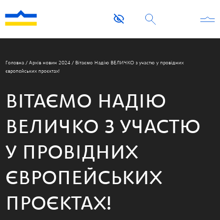
Головна
/
Архів новин 2024
/
Вітаємо Надію ВЕЛИЧКО з участю у провідних
європейських проєктах!
ВІТАЄМО НАДІЮ
ВЕЛИЧКО З УЧАСТЮ
У ПРОВІДНИХ
ЄВРОПЕЙСЬКИХ
ПРОЄКТАХ!