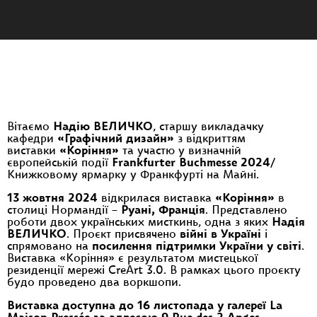
Вітаємо
Надію ВЕЛИЧКО
, старшу викладачку
кафедри
«Графічний дизайн»
з відкриттям
виставки
«Коріння»
та участю у визначній
європейській події
Frankfurter Buchmesse 2024
/
Книжковому ярмарку у Франкфурті на Майні.
13 жовтня 2024
відкрилася виставка
«Коріння»
в
столиці Нормандії –
Руані, Франція
. Представлено
роботи двох українських мисткинь, одна з яких
Надія
ВЕЛИЧКО
. Проєкт присвячено
війні в Україні
і
спрямовано на
посилення підтримки України у світі
.
Виставка «Коріння» є результатом мистецької
резиденції мережі CreArt 3.0. В рамках цього проєкту
будо проведено два воркшопи.
Виставка доступна до 16 листопада у галереї La