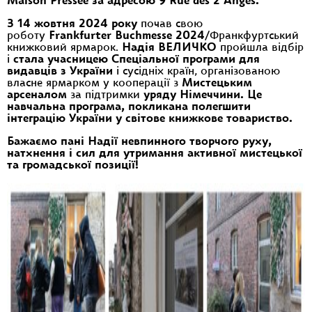
Maison Pressée за адресою 9 Rue des 2 Anges.
З 14 жовтня 2024 року
почав свою
роботу
Frankfurter Buchmesse 2024
/Франкфуртський
книжковий ярмарок.
Надія ВЕЛИЧКО
пройшла відбір
і
стала учасницею Спеціальної програми для
видавців з України
і сусідніх країн, організованою
власне ярмарком у кооперації з
Мистецьким
арсеналом
за підтримки
уряду Німеччини. Це
навчальна програма, покликана полегшити
інтеграцію України у світове книжкове товариство.
Бажаємо пані Надії невпинного творчого руху,
натхнення і сил для утримання активної мистецької
та громадської позиції!