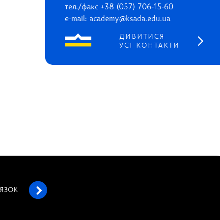
тел./факс +38 (057) 706-15-60
e-mail: academy@ksada.edu.ua
ДИВИТИСЯ
УСІ КОНТАКТИ
’ЯЗОК