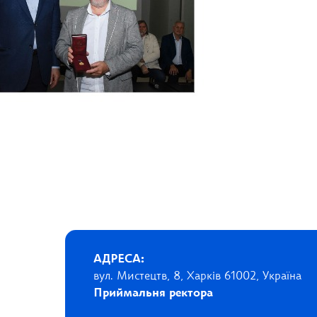
АДРЕСА:
вул. Мистецтв, 8, Харків 61002, Україна
Приймальня ректора