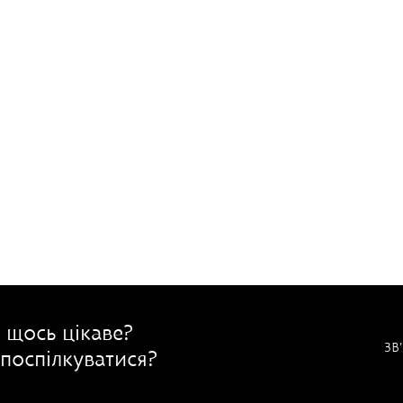
 щось цікаве?
ЗВ
поспілкуватися?