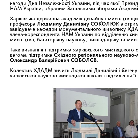
нагоди Дня Незалежності України, під час якої През
НАМ України, обраним Загальними зборами Академії 4
Харківська державна академія дизайну і мистецтв щи
професора
Людмилу Данилівну СОКОЛЮ
К з отри
завідувача кафедри монументального живопису ХДА
члена-кореспондента НАМ України по відділенню син
мистецтва, багаторічну наукову, викладацьку та мис
Таке визнання і підтримка харківського мистецького
вагома підтримка
Східного регіонального науково
Олександр Валерійович СОБОЛЄВ
.
Колектив ХДАДМ зичить Людмилі Данилівні і Євгену 
харківської науково-мистецької школи і підсилення її 