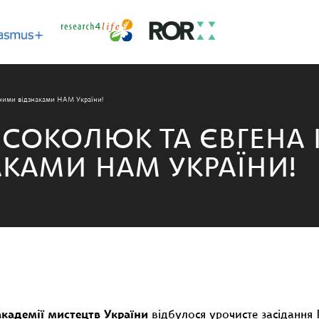
ими відзнаками НАМ України!
СОКОЛЮК ТА ЄВГЕНА 
КАМИ НАМ УКРАЇНИ!
кадемії мистецтв України
відбулося урочисте засідання 