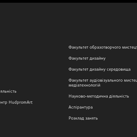
Факультет образотворчого мистец
Факультет дизайну
Факультет дизайну середовища
Факультет аудіовізуального мистец
медіатехнологій
яльність
Науково-методична діяльність
ентр HudpromArt
Аспірантура
Розклад занять