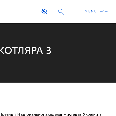
MENU
КОТЛЯРА З
Президії Національної академії мистецтв України з