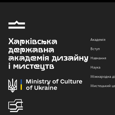
Харківська
Академія
державна
Вступ
академія дизайну
Навчання
і мистецтв
Наука
Міжнародна ді
Мистецький ц