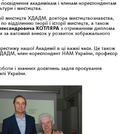
посвідчення академікам і членам-кореспондентам
тури і мистецтва.
орії мистецтв ХДАДМ, доктора мистецтвознавства,
 відділенню теорії і історії мистецтв, а також
лександровича КОТЛЯРА
з отриманням диплома
ни за вагомий внесок у розвиток зображального
рестижу нашої Академії в ці важкі часи. Це також
ХДАДМ, член-кореспондент НАМ України, професор
боти і значних досягнень задля просування
апі України.