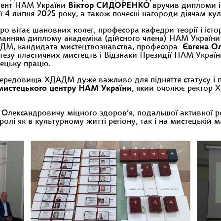
идент НАМ України
Віктор СИДОРЕНКО
вручив дипломи і 
 липня 2025 року, а також почесні нагороди діячам куль
ро вітає шановних колег, професора кафедри теорії і іст
манням диплому академіка (дійсного члена) НАМ України по
ДМ, кандидата мистецтвознавства, професора
Євгена О
тезу пластичних мистецтв і Відзнаки Президії НАМ Украї
тецьку працю.
 середовища ХДАДМ дуже важливо для підняття статусу і п
-мистецького центру НАМ України
, який очолює ректор 
Олександровичу міцного здоров’я, подальшої активної ро
ролі як в культурному житті регіону, так і на мистецькій м