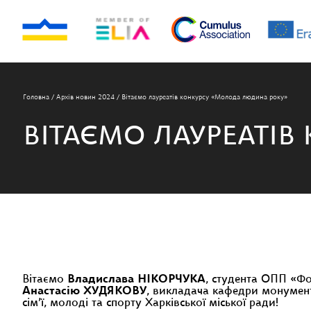
Головна
/
Архів новин 2024
/
Вітаємо лауреатів конкурсу «Молода людина року»
ВІТАЄМО ЛАУРЕАТІ
Вітаємо
Владислава НІКОРЧУКА
, студента ОПП «Фо
Анастасію ХУДЯКОВУ
, викладача кафедри монумен
сім’ї, молоді та спорту Харківської міської ради!