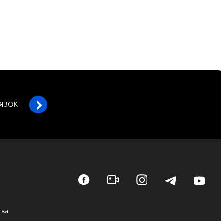
’ЯЗОК
тва