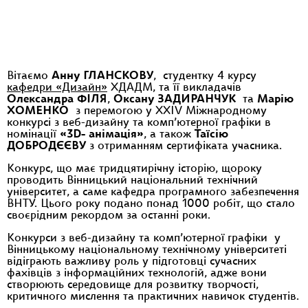
Вітаємо
Анну ГЛАНСКОВУ
, студентку 4 курсу
кафедри «Дизайн»
ХДАДМ, та її викладачів
Олександра ФІЛЯ
,
Оксану ЗАДИРАНЧУК
та
Марію
ХОМЕНКО
з перемогою у XXIV Міжнародному
конкурсі з веб-дизайну та комп’ютерної графіки в
номінації
«3D- анімація»
, а також
Таїсію
ДОБРОДЄЄВУ
з отриманням сертифіката учасника.
Конкурс, що має тридцятирічну історію, щороку
проводить Вінницький національний технічний
університет, а саме кафедра програмного забезпечення
ВНТУ. Цього року подано понад 1000 робіт, що стало
своєрідним рекордом за останні роки.
Конкурси з веб-дизайну та комп’ютерної графіки у
Вінницькому національному технічному університеті
відіграють важливу роль у підготовці сучасних
фахівців з інформаційних технологій, адже вони
створюють середовище для розвитку творчості,
критичного мислення та практичних навичок студентів.