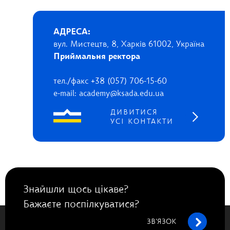
АДРЕСА:
вул. Мистецтв, 8, Харків 61002, Україна
Приймальня ректора
тел./факс +38 (057) 706-15-60
e-mail: academy@ksada.edu.ua
ДИВИТИСЯ
УСІ КОНТАКТИ
Знайшли щось цікаве?
Бажаєте поспілкуватися?
ЗВ’ЯЗОК