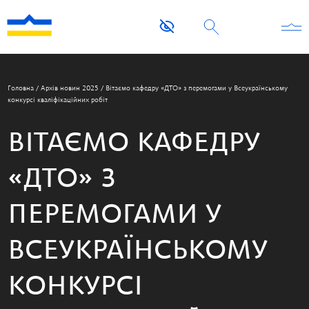
Головна
/
Архів новин 2025
/
Вітаємо кафедру «ДТО» з перемогами у Всеукраїнському
конкурсі кваліфікаційних робіт
ВІТАЄМО КАФЕДРУ
«ДТО» З
ПЕРЕМОГАМИ У
ВСЕУКРАЇНСЬКОМУ
КОНКУРСІ