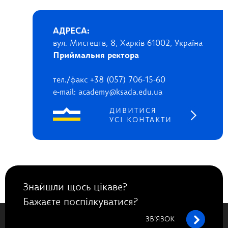
АДРЕСА:
вул. Мистецтв, 8, Харків 61002, Україна
Приймальня ректора
тел./факс +38 (057) 706-15-60
e-mail: academy@ksada.edu.ua
ДИВИТИСЯ
УСІ КОНТАКТИ
Знайшли щось цікаве?
Бажаєте поспілкуватися?
ЗВ’ЯЗОК