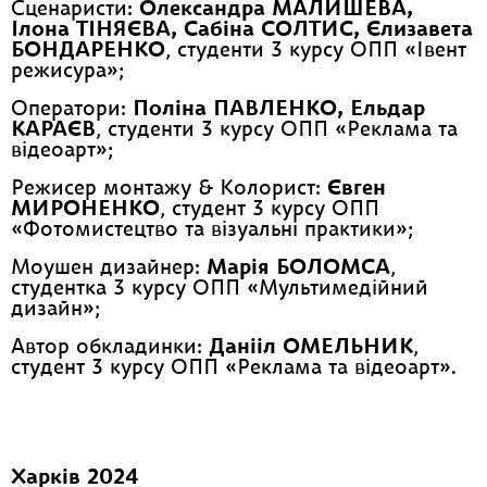
Сценаристи:
Олександра МАЛИШЕВА,
Ілона ТІНЯЄВА, Сабіна СОЛТИС, Єлизавета
БОНДАРЕНКО
, студенти 3 курсу ОПП «Івент
режисура»;
Оператори:
Поліна ПАВЛЕНКО, Ельдар
КАРАЄВ
, студенти 3 курсу ОПП «Реклама та
відеоарт»;
Режисер монтажу & Колорист:
Євген
МИРОНЕНКО
, студент 3 курсу ОПП
«Фотомистецтво та візуальні практики»;
Моушен дизайнер:
Марія БОЛОМСА
,
студентка 3 курсу ОПП «Мультимедійний
дизайн»;
Автор обкладинки:
Данііл ОМЕЛЬНИК
,
студент 3 курсу ОПП «Реклама та відеоарт».
Харків 2024