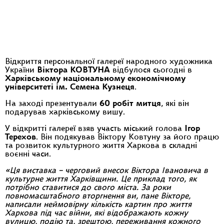
Відкриття персональної галереї народного художника
України
Віктора КОВТУНА
відбулося сьогодні в
Харківському національному економічному
університеті ім. Семена Кузнеця
.
На заході презентували
60 робіт митця
, які він
подарував харківському вишу.
У відкритті галереї взяв участь міський голова
Ігор
Терехов
. Він подякував Віктору Ковтуну за його працю
та розвиток культурного життя Харкова в складні
воєнні часи.
«Ця виставка – черговий внесок Віктора Івановича в
культурне життя Харківщини. Це приклад того, як
потрібно ставитися до свого міста. За роки
повномасштабного вторгнення ви, пане Вікторе,
написали неймовірну кількість картин про життя
Харкова під час війни, які відображають кожну
вулицю, подію та, зрештою, переживання кожного