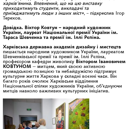
харків’янина. Впевнений, що на цю виставку
приходитимуть студенти, викладачі та
приїжджатимуть люди з інших міст»
, – підкреслив Ігор
Терехов.
Довідка. Віктор Ковтун – народний художник
України, лауреат Національної премії України ім.
Тараса Шевченка та премії ім. Іллі Рєпіна.
Харківська державна академія дизайну і мистецтв
пишається народним художником України, лауреатом
Шевченківської премії та премії ім. Іллі Рєпіна,
професором кафедри живопису
Віктором Івановичем
КОВТУНОМ
— митцем, який своєю активною
громадською позицією та небайдужістю підтримує
культурне життя Харкова у складні воєнні часи. Він
багато років очолює Харківське відділення
Національної спілки художників України, об’єднуючи
митців навколо важливих культурних ініціатив.