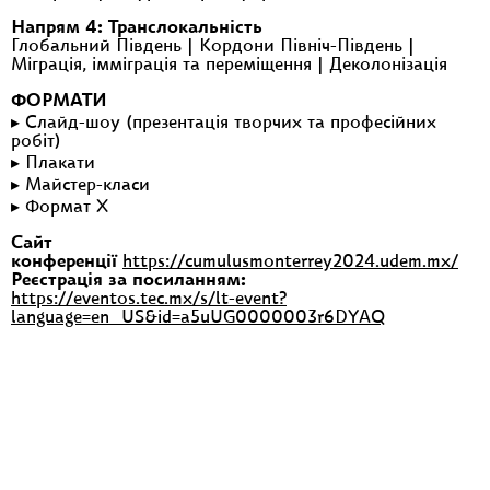
Напрям 4: Транслокальність
Глобальний Південь | Кордони Північ-Південь |
Міграція, імміграція та переміщення | Деколонізація
ФОРМАТИ
▸ Слайд-шоу (презентація творчих та професійних
робіт)
▸ Плакати
▸ Майстер-класи
▸ Формат X
Сайт
конференції
https://cumulusmonterrey2024.udem.mx/
Реєстрація за посиланням:
https://eventos.tec.mx/s/lt-event?
language=en_US&id=a5uUG0000003r6DYAQ