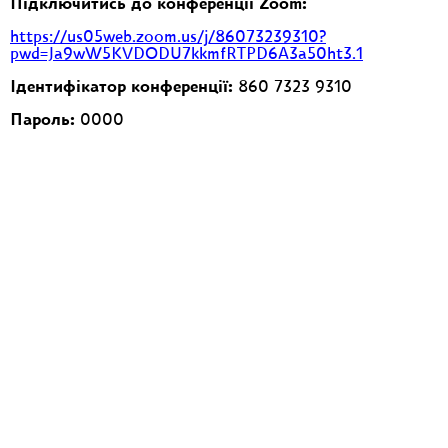
Підключитись до конференції Zoom:
https://us05web.zoom.us/j/86073239310?
pwd=Ja9wW5KVDODU7kkmfRTPD6A3a50ht3.1
Ідентифікатор конференції:
860 7323 9310
Пароль:
0000