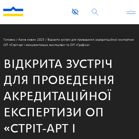
Головна
/
Архів новин 2025
/
Відкрита зустріч для проведення акредитаційної експертизи
ОП «Стріт-арт і монументальне мистецтво» та ОП «Графіка»
ВІДКРИТА ЗУСТРІЧ
ДЛЯ ПРОВЕДЕННЯ
АКРЕДИТАЦІЙНОЇ
ЕКСПЕРТИЗИ ОП
«СТРІТ-АРТ І