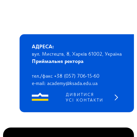
АДРЕСА:
вул. Мистецтв, 8, Харків 61002, Україна
Приймальня ректора
тел./факс +38 (057) 706-15-60
e-mail: academy@ksada.edu.ua
ДИВИТИСЯ
УСІ КОНТАКТИ