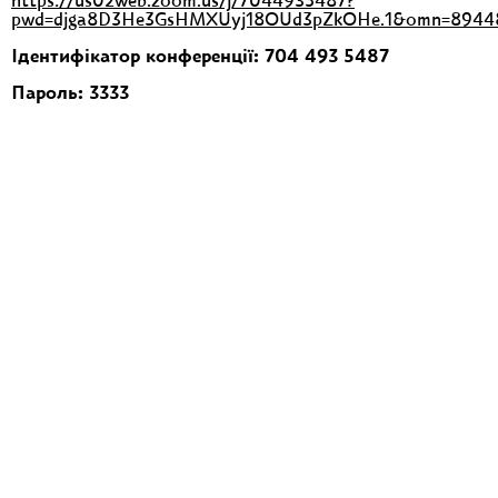
https://us02web.zoom.us/j/7044935487?
pwd=djga8D3He3GsHMXUyj18OUd3pZkOHe.1&omn=8944
Ідентифікатор конференції: 704 493 5487
Пароль: 3333