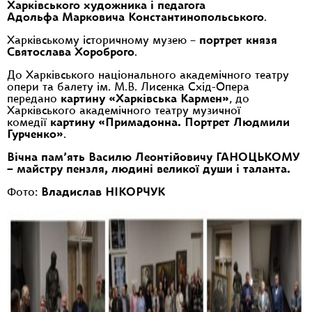
Харківського художника і педагога
Адольфа Марковича Константинопольського
.
Харківському історичному музею –
портрет князя
Святослава Хороброго
.
До Харківського національного академічного театру
опери та балету ім. М.В. Лисенка Схід-Опера
передано
картину «Харківська Кармен»
, до
Харківського академічного театру музичної
комедії
картину «Примадонна. Портрет Людмили
Гурченко»
.
Вічна пам’ять Василю Леонтійовичу ГАНОЦЬКОМУ
– майстру пензля, людині великої души і таланта.
Фото:
Владислав НІКОРЧУК