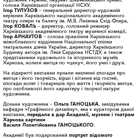
художник України, лауреат Шевченківської премії,
голова Харківської організації НСХУ.
Ігор ТУЛУЗОВ
– генеральний директор-художній
керівник Харківського національного академічного
театру опери та балету ім. М.В. Лисенка Схід-Опера,
Ігор КОВАЛЬ
– директор, головний режисер
Харківського академічного театру музичної комедії,
Ігор АРНАУТОВ
– голова правління Харківського
міжобласного відділення Національної спілки
театральних діячів України, директор Харківського
Будинку актора ім. Леся Сердюка НСТДУ, а також
представники художнього та історичного музеїв
Харкова, колеги митця по «цеху», його учні і друзі.
На відкритті виставки лунали численні спогади про
митця і його творчість, вірші і вітання від гостей,
спогади колег і товаришів про життя і творчість митця,
про особливості його характеру і творчої натури
художника.
Донька художника –
Ольга ГАНОЦЬКА
, завідувачка
кафедри «Графічного дизайну», яка є куратором даної
виставки,
передала в дар Академії, музеям і театрам
Харкова картини
Василя Леонтійовича ГАНОЦЬКОГО
.
Академії був подарований
портрет відомого