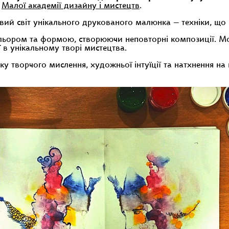
в
Малої академії дизайну і мистецтв
.
вий світ унікального друкованого малюнка — техніки, що
кольором та формою, створюючи неповторні композиції. 
ї в унікальному творі мистецтва.
 творчого мислення, художньої інтуїції та натхнення на 