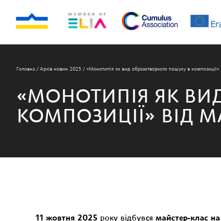
Головна
/
Архів новин 2025
/
«Монотипія як вид образотворчого пошуку в композиції»
«МОНОТИПІЯ ЯК ВИ
КОМПОЗИЦІЇ» ВІД М
11 жовтня 2025
року відбувся
майстер-клас на