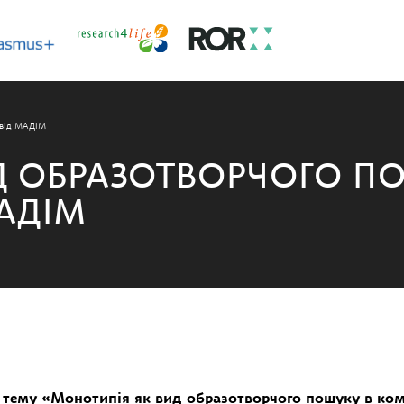
 від МАДіМ
Д ОБРАЗОТВОРЧОГО ПО
АДІМ
 тему «Монотипія як вид образотворчого пошуку в ком