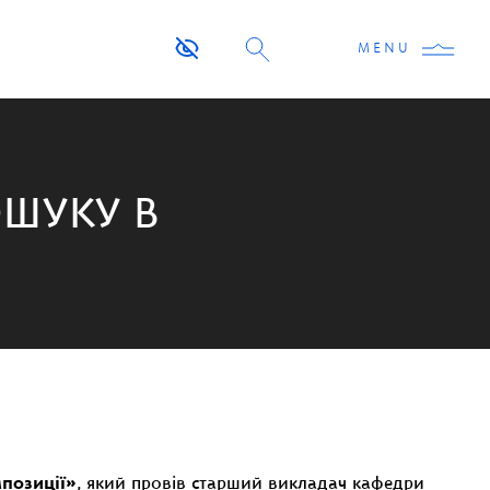
MENU
ШУКУ В
позиції»
, який провів старший викладач кафедри