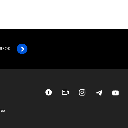
’ЯЗОК
тва