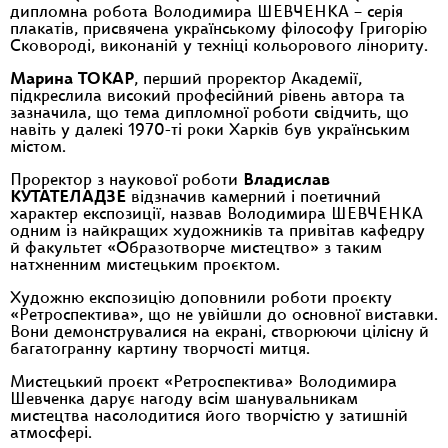
дипломна робота Володимира ШЕВЧЕНКА – серія
плакатів, присвячена українському філософу Григорію
Сковороді, виконаній у техніці кольорового лінориту.
Марина ТОКАР
, перший проректор Академії,
підкреслила високий професійний рівень автора та
зазначила, що тема дипломної роботи свідчить, що
навіть у далекі 1970-ті роки Харків був українським
містом.
Проректор з наукової роботи
Владислав
КУТАТЕЛАДЗЕ
відзначив камерний і поетичний
характер експозиції, назвав Володимира ШЕВЧЕНКА
одним із найкращих художників та привітав кафедру
й факультет «Образотворче мистецтво» з таким
натхненним мистецьким проєктом.
Художню експозицію доповнили роботи проєкту
«Ретроспектива», що не увійшли до основної виставки.
Вони демонструвалися на екрані, створюючи цілісну й
багатогранну картину творчості митця.
Мистецький проєкт «Ретроспектива» Володимира
Шевченка дарує нагоду всім шанувальникам
мистецтва насолодитися його творчістю у затишній
атмосфері.