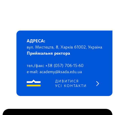
АДРЕСА:
вул. Мистецтв, 8, Харків 61002, Україна
Приймальня ректора
тел./факс +38 (057) 706-15-60
e-mail: academy@ksada.edu.ua
ДИВИТИСЯ
УСІ КОНТАКТИ