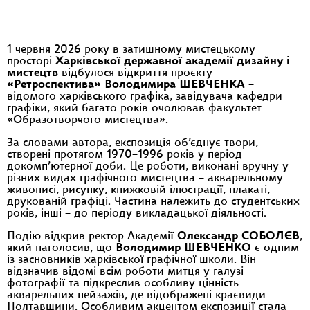
1 червня 2026 року в затишному мистецькому
просторі
Харківської державної академії дизайну і
мистецтв
відбулося відкриття проєкту
«Ретроспектива» Володимира ШЕВЧЕНКА
–
відомого харківського графіка, завідувача кафедри
графіки, який багато років очолював факультет
«Образотворчого мистецтва».
За словами автора, експозиція об’єднує твори,
створені протягом 1970–1996 років у період
докомп’ютерної доби. Це роботи, виконані вручну у
різних видах графічного мистецтва – акварельному
живописі, рисунку, книжковій ілюстрації, плакаті,
друкованій графіці. Частина належить до студентських
років, інші – до періоду викладацької діяльності.
Подію відкрив ректор Академії
Олександр СОБОЛЄВ
,
який наголосив, що
Володимир ШЕВЧЕНКО
є одним
із засновників харківської графічної школи. Він
відзначив відомі всім роботи митця у галузі
фотографії та підкреслив особливу цінність
акварельних пейзажів, де відображені краєвиди
Полтавщини. Особливим акцентом експозиції стала