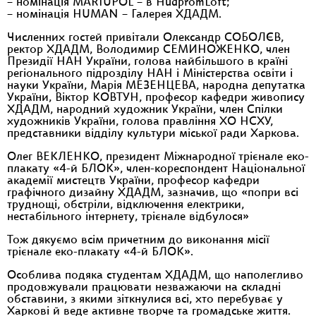
– номінація MARIUPOL – в HudpromLoft;
– номінація HUMAN – Галерея ХДАДМ.
Численних гостей привітали Олександр СОБОЛЄВ,
ректор ХДАДМ, Володимир СЕМИНОЖЕНКО, член
Президії НАН України, голова найбільшого в країні
регіонального підрозділу НАН і Міністерства освіти і
науки України, Марія МЕЗЕНЦЕВА, народна депутатка
України, Віктор КОВТУН, професор кафедри живопису
ХДАДМ, народний художник України, член Спілки
художників України, голова правління ХО НСХУ,
представники відділу культури міської ради Харкова.
Олег ВЕКЛЕНКО, президент Міжнародної трієнале еко-
плакату «4-й БЛОК», член-кореспондент Національної
академії мистецтв України, професор кафедри
графічного дизайну ХДАДМ, зазначив, що «попри всі
труднощі, обстріли, відключення електрики,
нестабільного інтернету, трієнале відбулося»
Тож дякуємо всім причетним до виконання місії
трієнале еко-плакату «4-й БЛОК».
Особлива подяка студентам ХДАДМ, що наполегливо
продовжували працювати незважаючи на складні
обставини, з якими зіткнулися всі, хто перебуває у
Харкові й веде активне творче та громадське життя.