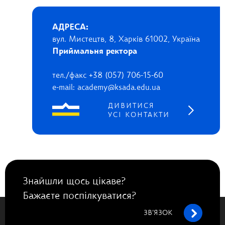
АДРЕСА:
вул. Мистецтв, 8, Харків 61002, Україна
Приймальня ректора
тел./факс +38 (057) 706-15-60
e-mail: academy@ksada.edu.ua
ДИВИТИСЯ
УСІ КОНТАКТИ
Знайшли щось цікаве?
Бажаєте поспілкуватися?
ЗВ’ЯЗОК