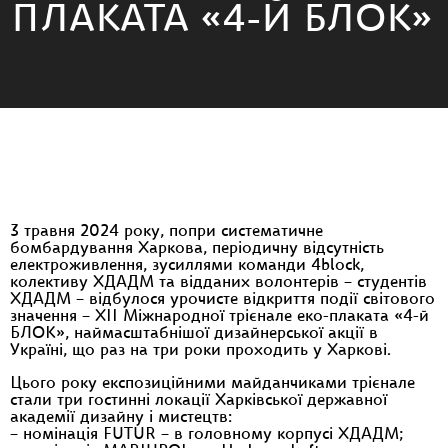
ПЛАКАТА «4-Й БЛОК»
3 травня 2024 року, попри систематичне
бомбардування Харкова, періодичну відсутність
електроживлення, зусиллями команди 4block,
колективу ХДАДМ та відданих волонтерів − студентів
ХДАДМ − відбулося урочисте відкриття події світового
значення − XII Міжнародної трієнале еко-плаката «4-й
БЛОК», наймасштабнішої дизайнерської акції в
Україні, що раз на три роки проходить у Харкові.
Цього року експозиційними майданчиками трієнале
стали три гостинні локації Харківської державної
академії дизайну і мистецтв:
– номінація FUTUR − в головному корпусі ХДАДМ;