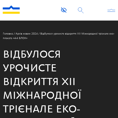
Головна
/
Архів новин 2024
/
Відбулося урочисте відкриття XII Міжнародної трієнале еко-
плаката «4-й БЛОК»
ВІДБУЛОСЯ
УРОЧИСТЕ
ВІДКРИТТЯ XII
МІЖНАРОДНОЇ
ТРІЄНАЛЕ ЕКО-