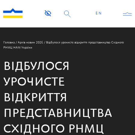
EN
Головна
/
Архів новин 2026
/
Відбулося урочисте відкриття представництва Східного
РНМЦ НАМ України
ВІДБУЛОСЯ
УРОЧИСТЕ
ВІДКРИТТЯ
ПРЕДСТАВНИЦТВА
СХІДНОГО РНМЦ