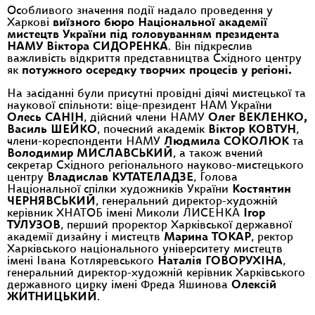
Особливого значення події надало проведення у
Харкові
виїзного бюро Національної академії
мистецтв України під головуванням президента
НАМУ Віктора СИДОРЕНКА
. Він підкреслив
важливість відкриття представництва Східного центру
як
потужного осередку творчих процесів у регіоні.
На засіданні були присутні провідні діячі мистецької та
наукової спільноти: віце-президент НАМ України
Олесь САНІН
, дійсний члени НАМУ
Олег ВЕКЛЕНКО,
Василь ШЕЙКО
, почесний академік
Віктор КОВТУН
,
члени-кореспонденти НАМУ
Людмила СОКОЛЮК
та
Володимир МИСЛАВСЬКИЙ
, а також вчений
секретар Східного регіонального науково-мистецького
центру
Владислав КУТАТЕЛАДЗЕ
, Голова
Національної спілки художників України
Костянтин
ЧЕРНЯВСЬКИЙ
, генеральний директор-художній
керівник ХНАТОБ імені Миколи ЛИСЕНКА
Ігор
ТУЛУЗОВ
, перший проректор Харківської державної
академії дизайну і мистецтв
Марина ТОКАР
, ректор
Харківського національного університету мистецтв
імені Івана Котляревського
Наталія ГОВОРУХІНА
,
генеральний директор-художній керівник Харківського
державного цирку імені Фреда Яшинова
Олексій
ЖИТНИЦЬКИЙ
.