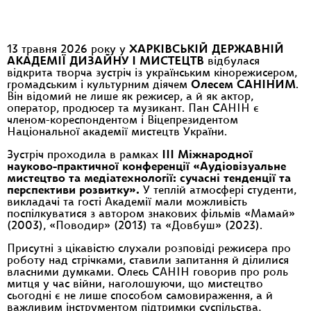
13 травня 2026 року у
ХАРКІВСЬКІЙ ДЕРЖАВНІЙ
АКАДЕМІЇ ДИЗАЙНУ І МИСТЕЦТВ
відбулася
відкрита творча зустріч із українським кінорежисером,
громадським і культурним діячем
Олесем САНІНИМ
.
Він відомий не лише як режисер, а й як актор,
оператор, продюсер та музикант. Пан САНІН є
членом-кореспондентом і Віцепрезидентом
Національної академії мистецтв України.
Зустріч проходила в рамках
ІІІ Міжнародної
науково-практичної конференції «Аудіовізуальне
мистецтво та медіатехнології: сучасні тенденції та
перспективи розвитку».
У теплій атмосфері студенти,
викладачі та гості Академії мали можливість
поспілкуватися з автором знакових фільмів «Мамай»
(2003), «Поводир» (2013) та «Довбуш» (2023).
Присутні з цікавістю слухали розповіді режисера про
роботу над стрічками, ставили запитання й ділилися
власними думками. Олесь САНІН говорив про роль
митця у час війни, наголошуючи, що мистецтво
сьогодні є не лише способом самовираження, а й
важливим інструментом підтримки суспільства,