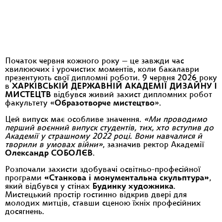
Початок червня кожного року — це завжди час
хвилюючих і урочистих моментів, коли бакалаври
презентують свої дипломні роботи. 9 червня 2026 року
в
ХАРКІВСЬКІЙ ДЕРЖАВНІЙ АКАДЕМІЇ ДИЗАЙНУ І
МИСТЕЦТВ
відбувся живий захист дипломних робот
факультету «
Образотворче мистецтво
».
Цей випуск має особливе значення.
«Ми проводимо
перший воєнний випуск студентів, тих, хто вступив до
Академії у страшному 2022 році. Вони навчалися й
творили в умовах війни»
, зазначив ректор Академії
Олександр СОБОЛЄВ
.
Розпочали захисти здобувачі освітньо-професійної
програми
«Станкова і монументальна скульптура»
,
який відбувся у стінах
Будинку художника
.
Мистецький простір гостинно відкрив двері для
молодих митців, ставши сценою їхніх професійних
досягнень.