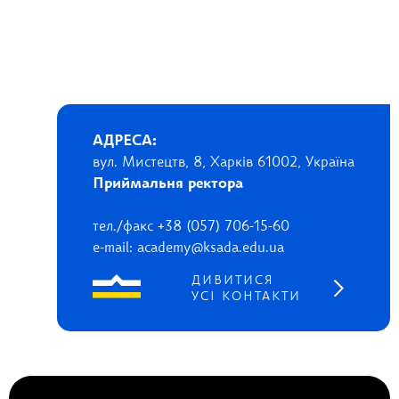
АДРЕСА:
вул. Мистецтв, 8, Харків 61002, Україна
Приймальня ректора
тел./факс +38 (057) 706-15-60
e-mail: academy@ksada.edu.ua
ДИВИТИСЯ
УСІ КОНТАКТИ