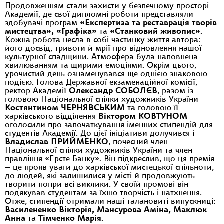
Продовженням стали захисти у безпечному просторі
Академії, де свої дипломні роботи представляли
здобувачі програм
«Експертиза та реставрація творів
мистецтва», «Графіка»
та
«Станковий живопис»
.
Кожна робота несла в собі частинку життя автора:
його досвід, тривоги й мрії про відновлення нашої
культурної спадщини. Атмосфера була наповнена
хвилюванням та щирими емоціями. Окрім цього,
урочистий день ознаменувався ще однією знаковою
подією. Голова Державної екзаменаційної комісії,
ректор Академії
Олександр СОБОЛЄВ
, разом із
головою Національної спілки художників України
Костянтином ЧЕРНЯВСЬКИМ
та головою її
харківського відділення
Віктором КОВТУНОМ
оголосили про започаткування іменних стипендій для
студентів Академії. До цієї ініціативи долучився і
Владислав ПРИЙМЕНКО
, почесний член
Національної спілки художників України та член
правління «Ерсте Банку». Він підкреслив, що ця премія
— це прояв уваги до харківської мистецької спільноти,
до людей, які залишилися у місті й продовжують
творити попри всі виклики. У своїй промові він
подякував студентам за їхню творчість і натхнення.
Отже, стипендії отримали наші талановиті випускниці:
Василененко Вікторія, Мансурова Аміна, Маклюк
Анна
та
Тімченко Марія
.