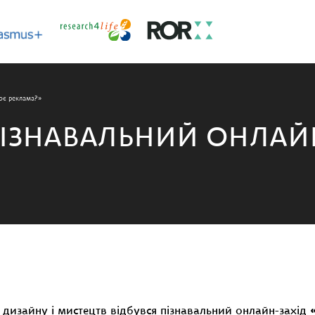
ює реклама?»
ПІЗНАВАЛЬНИЙ ОНЛАЙН
ї дизайну і мистецтв відбувся пізнавальний онлайн-захід