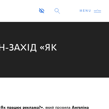
MENU
-ЗАХІД «ЯК
«Як працює реклама?»
, який провела
Ангеліна