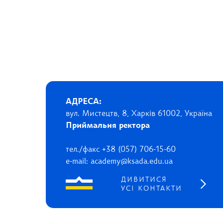
АДРЕСА:
вул. Мистецтв, 8, Харків 61002, Україна
Приймальня ректора
тел./факс +38 (057) 706-15-60
e-mail: academy@ksada.edu.ua
ДИВИТИСЯ
УСІ КОНТАКТИ