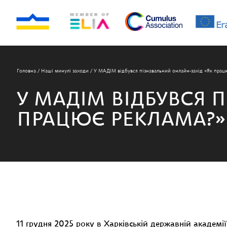
Головна
/
Наші минулі заходи
/
У МАДІМ відбувся пізнавальний онлайн-захід «Як прац
У МАДІМ ВІДБУВСЯ 
ПРАЦЮЄ РЕКЛАМА?»
11 грудня 2025 року в Харківській державній академі