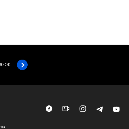
’ЯЗОК
тва