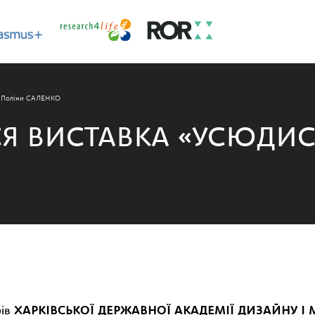
и Поліни САЛЕНКО
СЯ ВИСТАВКА «УСЮДИС
рів
ХАРКІВСЬКОЇ ДЕРЖАВНОЇ АКАДЕМІЇ ДИЗАЙНУ І