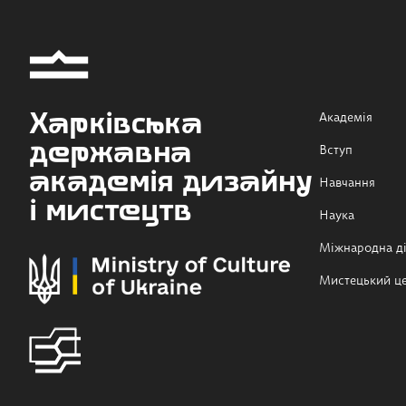
Харківська
Академія
державна
Вступ
академія дизайну
Навчання
і мистецтв
Наука
Міжнародна ді
Мистецький ц