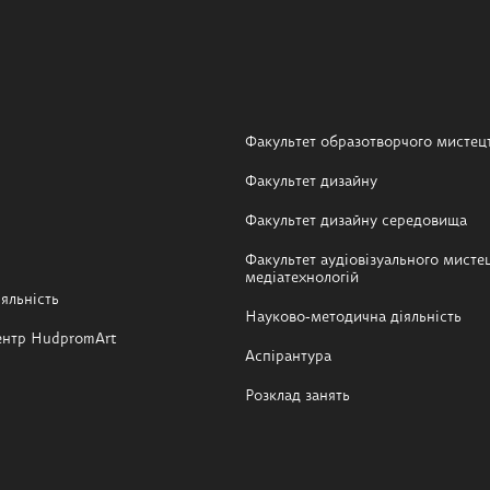
Факультет образотворчого мистец
Факультет дизайну
Факультет дизайну середовища
Факультет аудіовізуального мистец
медіатехнологій
яльність
Науково-методична діяльність
ентр HudpromArt
Аспірантура
Розклад занять