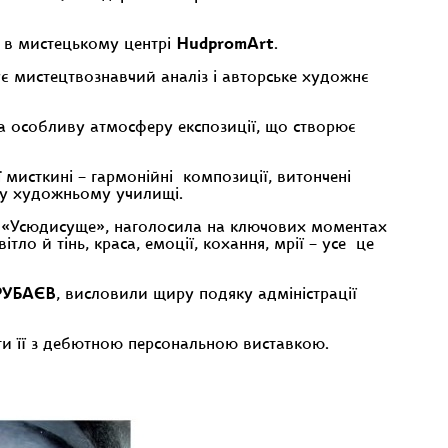
 в мистецькому центрі
HudpromArt
.
ує мистецтвознавчий аналіз і авторське художнє
ла особливу атмосферу експозиції, що створює
 мисткині – гармонійні композиції, витончені
ому художньому училищі.
ту «Усюдисуще», наголосила на ключових моментах
тло й тінь, краса, емоції, кохання, мрії – усе це
ТРУБАЄВ
, висловили щиру подяку адміністрації
ти її з дебютною персональною виставкою.