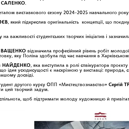
САЛЕНКО
.
етапом виставкового сезону 2024–2025 навчального року
ЛЄВ
, який підкреслив оригінальність концепції, що поєдн
 на важливості студентських творчих ініціатив і зазначи
 ІВАЩЕНКО
відзначила професійний рівень робіт молодої
товку, яку Поліна здобула під час навчання в Харківськ
ія НАЙДЕНКО
, яка виступила в ролі спвікуратора проєк
що ідея усюдисущості є наскрізною у виставці: природа, сві
нашому досвіді.
студент другого курсу ОПП «Мистецтвознавство»
Сергій 
ти цей творчий задум.
на спільнота, щоб підтримати молоду художницю й привіта