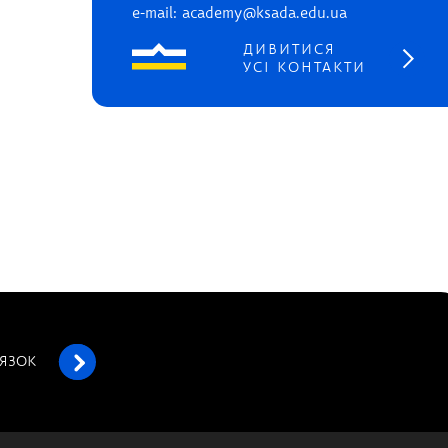
e-mail: academy@ksada.edu.ua
ДИВИТИСЯ
УСІ КОНТАКТИ
’ЯЗОК