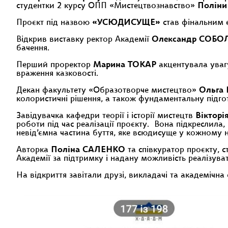
студентки 2 курсу ОПП «Мистецтвознавство»
Поліни
Проєкт під назвою
«УСЮДИСУЩЕ»
став фінальним 
Відкрив виставку ректор Академії
Олександр СОБО
бачення.
Перший проректор
Марина ТОКАР
акцентувала увагу
враження казковості.
Декан факультету «Образотворче мистецтво»
Ольга
колористичні рішення, а також фундаментальну підго
Завідувачка кафедри теорії і історії мистецтв
Віктор
роботи під час реалізації проєкту. Вона підкреслила, 
невід’ємна частина буття, яке всюдисуще у кожному 
Авторка
Поліна САЛЕНКО
та співкуратор проєкту, 
Академії за підтримку і надану можливість реалізува
На відкриття завітали друзі, викладачі та академіч