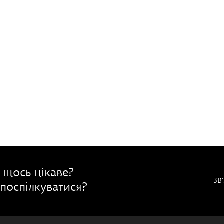
 щось цікаве?
ЗВ
поспілкуватися?