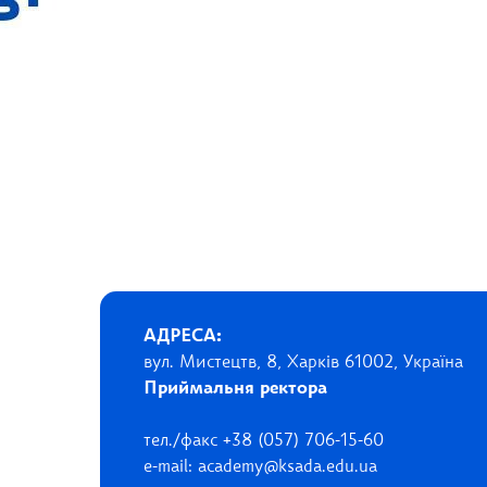
АДРЕСА:
вул. Мистецтв, 8, Харків 61002, Україна
Приймальня ректора
тел./факс +38 (057) 706-15-60
e-mail: academy@ksada.edu.ua