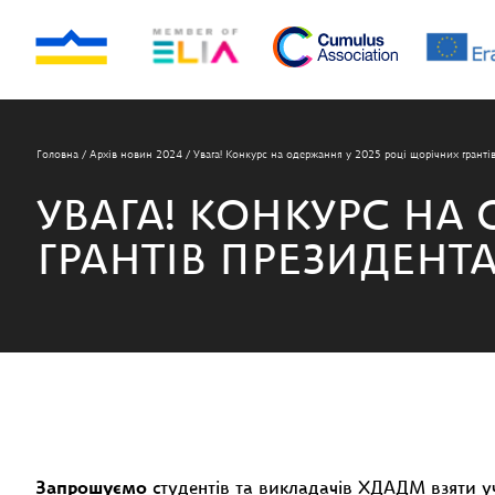
Головна
/
Архів новин 2024
/
Увага! Конкурс на одержання у 2025 році щорічних гранті
УВАГА! КОНКУРС НА
ГРАНТІВ ПРЕЗИДЕНТА
Запрошуємо
студентів та викладачів ХДАДМ взяти уч