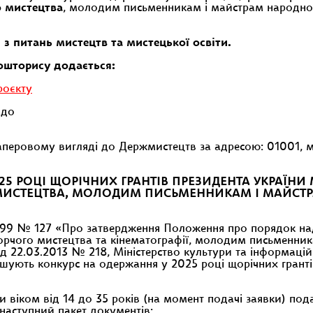
о мистецтва
, молодим письменникам і майстрам народн
з питань мистецтв та мистецької освіти.
кошторису додається:
роєкту
 до
ровому вигляді до Держмистецтв за адресою: 01001, м. Ки
5 РОЦІ ЩОРІЧНИХ ГРАНТІВ ПРЕЗИДЕНТА УКРАЇНИ 
МИСТЕЦТВА, МОЛОДИМ ПИСЬМЕННИКАМ І МАЙСТР
1999 № 127 «Про затвердження Положення про порядок на
ворчого мистецтва та кінематографії, молодим письменни
від 22.03.2013 № 218, Міністерство культури та інформаці
ошують конкурс на одержання у 2025 році щорічних грантів
 віком від 14 до 35 років (на момент подачі заявки) под
 наступний пакет документів: