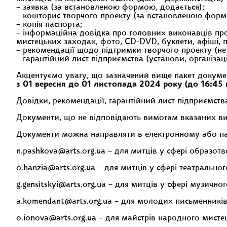
– заявка (за встановленою формою, додається);
– кошторис творчого проекту (за встановленою форм
– копія паспорта;
– інформаційна довідка про головних виконавців проек
мистецьких заходах, фото, CD-DVD, буклети, афіші, пр
– рекомендації щодо підтримки творчого проекту (не
– гарантійний лист підприємства (установи, організаці
Акцентуємо увагу, що зазначений вище пакет докуме
з 01 вересня до 01 листопада 2024 року (до 16:45
Довідки, рекомендації, гарантійний лист підприємства
Документи, що не відповідають вимогам вказаних ви
Документи можна направляти в електронному або папе
n.pashkova@arts.org.ua – для митців у сфері образот
o.hanzia@arts.org.ua – для митців у сфері театрально
g.gensitskyi@arts.org.ua – для митців у сфері музично
a.komendant@arts.org.ua – для молодих письменників
o.ionova@arts.org.ua – для майстрів народного мисте