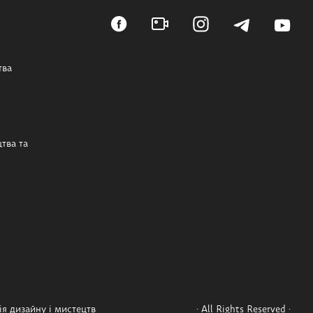
тва
тва та
я дизайну і мистецтв
· All Rights Reserved ·