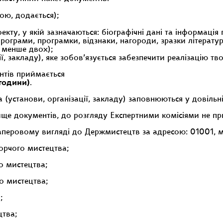
ою, додається);
ту, у якій зазначаються: біографічні дані та інформація п
ограми, програмки, відзнаки, нагороди, зразки літературн
 менше двох);
ї, закладу), яке зобов’язується забезпечити реалізацію тв
нтів приймається
 години)
.
 (установи, організації, закладу) заповнюються у довільн
ще документів, до розгляду Експертними комісіями не п
ровому вигляді до Держмистецтв за адресою: 01001, м. Ки
ворчого мистецтва;
го мистецтва;
го мистецтва;
;
цтва;