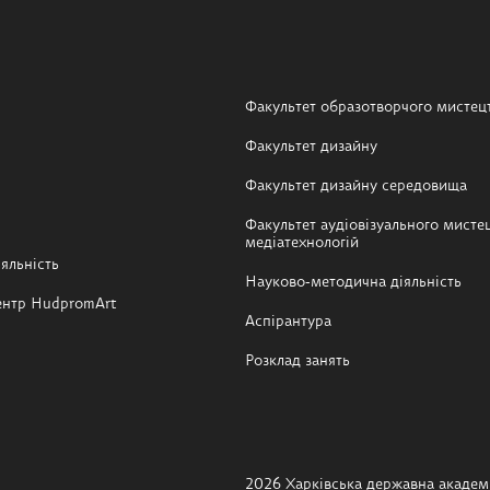
Факультет образотворчого мистец
Факультет дизайну
Факультет дизайну середовища
Факультет аудіовізуального мистец
медіатехнологій
яльність
Науково-методична діяльність
ентр HudpromArt
Аспірантура
Розклад занять
2026 Харківська державна академі