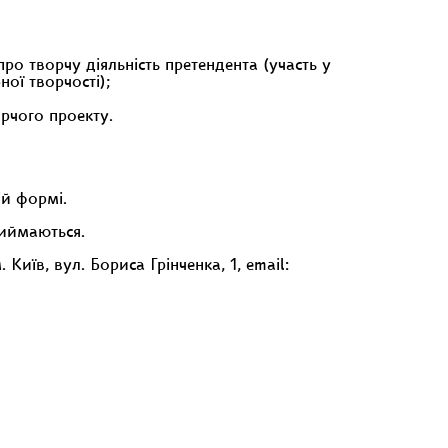
ро творчу діяльність претендента (участь у
ої творчості);
орчого проекту.
ій формі.
риймаються.
їв, вул. Бориса Грінченка, 1, email: