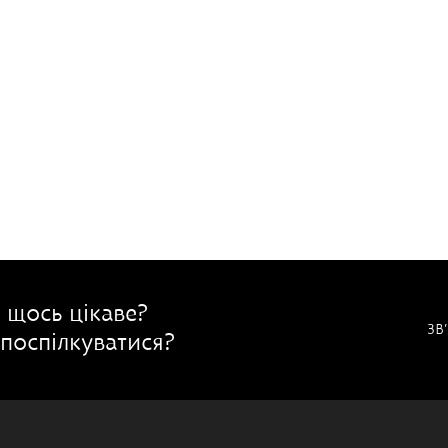
 щось цікаве?
ЗВ
поспілкуватися?