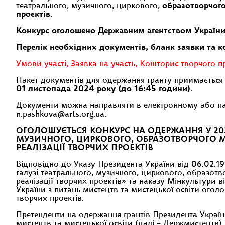
театрального, музичного, циркового,
образотворчог
проєктів
.
Конкурс оголошено Державним агентством України 
Перелік необхідних документів, бланк заявки та 
Умови участі, Заявка на участь, Кошторис творчого п
Пакет документів для одержання гранту приймається
01 листопада 2024 року (до 16:45 години)
.
Документи можна направляти в електронному або папе
n.pashkova@arts.org.ua.
ОГОЛОШУЄТЬСЯ КОНКУРС НА ОДЕРЖАННЯ У 202
МУЗИЧНОГО, ЦИРКОВОГО, ОБРАЗОТВОРЧОГО 
РЕАЛІЗАЦІЇ ТВОРЧИХ ПРОЕКТІВ
Відповідно до Указу Президента України від 06.02.
галузі театрального, музичного, циркового, образот
реалізації творчих проектів» та наказу Мінкультури 
України з питань мистецтв та мистецької освіти огол
творчих проектів.
Претенденти на одержання грантів Президента України
мистецтв та мистецької освіти (далі – Держмистецтв)