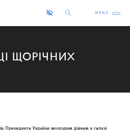
MENU
ОЦІ ЩОРІЧНИХ
ів Президента України молодим діячам у галузі