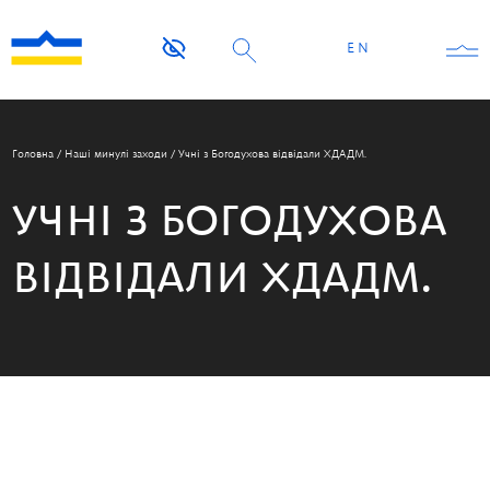
EN
Головна
/
Наші минулі заходи
/
Учні з Богодухова відвідали ХДАДМ.
УЧНІ З БОГОДУХОВА
ВІДВІДАЛИ ХДАДМ.