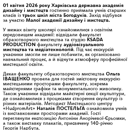
01 квітня 2026
року Харківська державна академія
дизайну і мистецтв
гостинно приймала учнів старших
класів із
трьох шкіл міста Богодухів
. Захід відбувся
за участю
Малої академії дизайну і мистецтв.
У межах візиту школярі ознайомилися з освітнім
середовищем академії: відвідали факультет
образотворчого мистецтва та студію
KSADA
PRODUCTION
факультету
аудіовізуального
мистецтва та медіатехнологій
. Під час екскурсій
учасники змогли не лише побачити, як організовано
навчальний процес, а й відчути атмосферу професійної
мистецької освіти.
Декан факультету образотворчого мистецтва
Ольга
ІВАЩЕНКО
провела для гостей змістовну екскурсію
мистецькими просторами факультету, зокрема
майстернями графіки та монументального живопису.
Також учасники відвідали майстерні секції скульптури,
де ознайомилися з процесами створення скульптур із
різних матеріалів. Методист Мистецького центру
«HudpromArt»
Наталія ПОСТЕЛЬГА
ознайомила учнів
із виставковими просторами академії. Гості
переглянули експозицію Антоніни Анорічевої-Єрьомки,
а також виставку плакатів, присвячену 140-річчю
Георгія Нарбута.