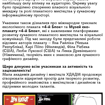
найбільшу силу впливу на аудиторію. Окрему увагу
було приділено створенню власного візуального
меседжу та ролі плакатного мистецтва у сучасному
інформаційному просторі.
Учасники також дізналися про міжнародне триєналє
екологічного плаката
«4-й Блок
» та
Музей еко-
плакату «4-й Блок»
, які є важливими платформами
розвитку сучасного плакатного мистецтва та візуальної
комунікації. Під час заходу були представлені роботи
відомих авторів плакату — Яна Райліха (Чеська
Республіка), Карі Піїпо (Фінляндія), Філа Рісбека
(США), Люби Лукової (США) та Лекса Древінського
(Німеччина), творчість яких є знаковою для сучасного
графічного дизайну.
Щиро дякуємо всім учасникам за активність та
зацікавленість!
Мала академія дизайну і мистецтв ХДАДМ продовжує
створювати відкритий простір для творчого розвитку,
професійного знайомства з мистецтвом і дизайном та
підтримки молодих талантів.