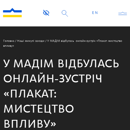
EN
Головна
/
Наші минулі заходи
/
У МАДІМ відбулась онлайн-зустріч «Плакат: мистецтво
впливу»
У МАДІМ ВІДБУЛАСЬ
ОНЛАЙН-ЗУСТРІЧ
«ПЛАКАТ:
МИСТЕЦТВО
ВПЛИВУ»