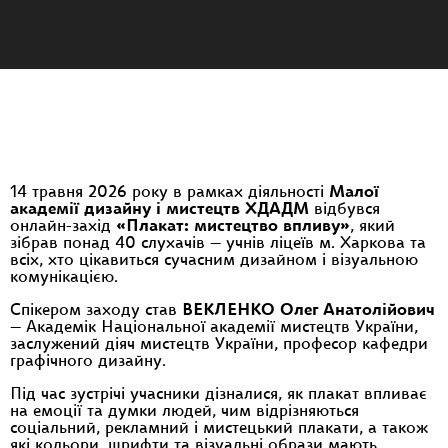
14 травня 2026 року в рамках діяльності
Малої
академії дизайну і мистецтв ХДАДМ
відбувся
онлайн-захід
«Плакат: мистецтво впливу»
, який
зібрав понад 40 слухачів — учнів ліцеїв м. Харкова та
всіх, хто цікавиться сучасним дизайном і візуальною
комунікацією.
Спікером заходу став
ВЕКЛЕНКО Олег
Анатолійович
— Академік Національної академії мистецтв України,
заслужений діяч мистецтв України, професор кафедри
графічного дизайну.
Під час зустрічі учасники дізналися, як плакат впливає
на емоції та думки людей, чим відрізняються
соціальний, рекламний і мистецький плакати, а також
які кольори, шрифти та візуальні образи мають