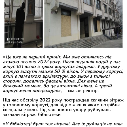
«
Це вже не перший приліт. Ми вже опинялись під
атакою весною 2022 року. Після недавніх подій у нас
мінус 101 вікно в трьох корпусах академії. У другому
корпусі відсутні майже 50 % вікон. У першому корпусі,
який є пам’яткою архітектури, до вікон з тильної
сторони, додались фасадні вікна. Для мене це
болючий момент, бо це автентичні вікна. А третій
корпус менш постраждав
», — сказав ректор.
Під час обстрілу 2022 року постраждав скляний вітраж
у головному корпусі, для відновлення якого потрібне
спеціальне скло. Під час нового удару руйнувань
зазнали вітражі бібліотеки
«
У бібліотеці були теж вітражі. Але їх руйнація не така