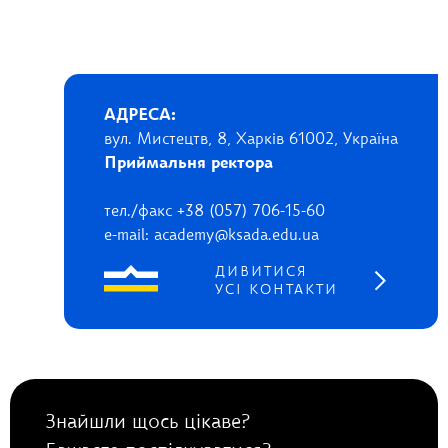
АДРЕСА:
вул. Мистецтв, 8, Харків 61002, Україна
Приймальня ректора
тел./факс +38 (057) 706-15-60
e-mail: academy@ksada.edu.ua
ДИВИТИСЯ
УСІ КОНТАКТИ
Знайшли щось цікаве?