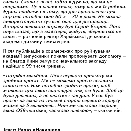
сильна. Сколи є певні, тобто я думаю, що ми це
поправимо. Це в наших силах, тому що ми їх робили.
Єдина проблема в тому, що для відновлення цих
вітражів потрібне скло 60-х — 70-х років. Не можна
використовувати сучасне скло для реставрації.
Автором великого вітражу був Сергій Єгоров. Його
онук сказав, що в майстерні, мабуть, зберігається це
скло
», — розповів ректор Харківської державної
академії дизайну і мистецтва.
Після публікацій в соцмережах про руйнування
академії випускники почали пропонувати допомогу —
на благодійний рахунок навчального закладу
надійшло 99 тисяч гривень.
«
Потрібні мільйони. Після першого прильоту ми
зробили проєкт. Ми не можемо просто вставити
склопакети. Нам потрібно зробити проєкт, щоб
малюнок цих вікон відповідав тим, які були. Щоб це
була деревина, а не пластик і так далі. У нас був
проєкт на вікна на тильній стороні першого корпусу
майже на 5 мільйонів… Нині ми частково закрили
вікна OSB-плитами, частково плівкою
», — сказав він.
Текст: Радіо «Накипіло»