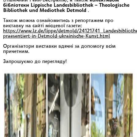
(Північний Рейн-Вестфалія), а також
колективом
бібліотеки Lippische Landesbibliothek – Theologische
Bibliothek und Mediothek Detmold
.
Також можна ознайомитись з репортажем про
виставку на сайті місцевої газети:
https://www.lz.de/lippe/detmold/24121741_Landesbiblioth
praesentiert-in-Detmold-ukrainische-Kunst.html
Організатори виставки вдячні за допомогу всім
причетним.
Запрошуємо до перегляду!