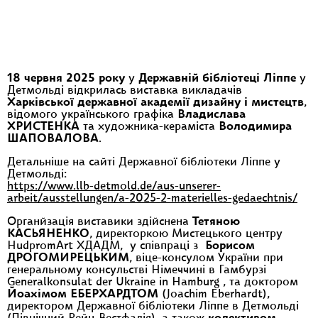
18 червня 2025 року
у
Державній бібліотеці Ліппе
у
Детмольді відкрилась виставка викладачів
Харківської державної академії дизайну і мистецтв
,
відомого українського графіка
Владислава
ХРИСТЕНКА
та художника-кераміста
Володимира
ШАПОВАЛОВА
.
Детальніше на сайті Державної бібліотеки Ліппе у
Детмольді:
https://www.llb-detmold.de/aus-unserer-
arbeit/ausstellungen/a-2025-2-materielles-gedaechtnis/
Органйзація виставики здійснена
Тетяною
КАСЬЯНЕНКО
, директоркою Мистецького центру
HudpromArt ХДАДМ, у співпраці з
Борисом
ДРОГОМИРЕЦЬКИМ
, віце-консулом України при
генеральному консульстві Німеччині в Гамбурзі
Generalkonsulat der Ukraine in Hamburg , та доктором
Йоахімом ЕБЕРХАРДТОМ
(Joachim Eberhardt),
директором Державної бібліотеки Ліппе в Детмольді