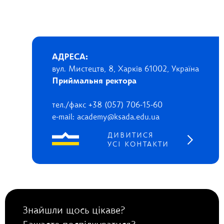
АДРЕСА:
вул. Мистецтв, 8, Харків 61002, Україна
Приймальня ректора
тел./факс +38 (057) 706-15-60
e-mail: academy@ksada.edu.ua
ДИВИТИСЯ
УСІ КОНТАКТИ
Знайшли щось цікаве?