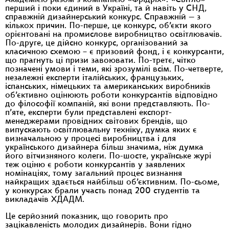
Академією разом з компанією «Фрідріх». «Світло» —
перший і поки єдиний в Україні, та й навіть у СНД,
справжній дизайнерський конкурс. Справжній — з
кількох причин. По-перше, це конкурс, об’єкти якого
орієнтовані на промислове виробництво освітлювачів.
По-друге, це дійсно конкурс, організований за
класичною схемою – є призовий фонд, і є конкурсанти,
що прагнуть ці призи завоювати. По-третє, чітко
позначені умови і теми, які зрозумілі всім. По-четверте,
незалежні експерти італійських, французьких,
іспанських, німецьких та американських виробників
об’єктивно оцінюють роботи конкурсантів відповідно
до філософії компаній, які вони представляють. По-
п’яте, експерти були представлені експорт-
менеджерами провідних світових брендів, що
випускають освітлювальну техніку, думка яких є
визначальною у процесі виробництва і для
українського дизайнера більш значима, ніж думка
його вітчизняного колеги. По-шосте, українське журі
теж оціню є роботи конкурсантів у заявлених
номінаціях, тому загальний процес визнання
найкращих здається найбільш об’єктивним. По-сьоме,
у конкурсах брали участь понад 200 студентів та
викладачів ХДАДМ.
Це серйозний показник, що говорить про
зацікавленість молодих дизайнерів. Вони гідно