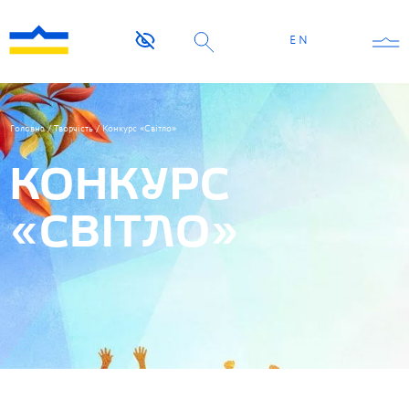
EN
Головна
/
Творчість
/
Конкурс «Світло»
КОНКУРС
«СВІТЛО»