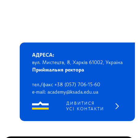
АДРЕСА:
вул. Мистецтв, 8, Харків 61002, Україна
Приймальня ректора
тел./факс +38 (057) 706-15-60
e-mail: academy@ksada.edu.ua
ДИВИТИСЯ
УСІ КОНТАКТИ