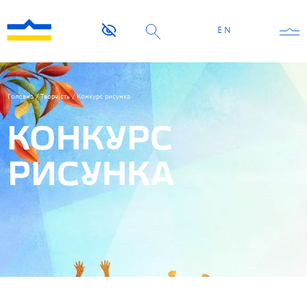
EN
Головна
/
Творчість
/
Конкурс рисунка
КОНКУРС
РИСУНКА